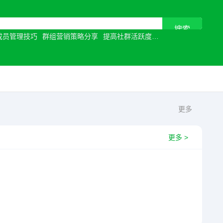
成员管理技巧
群组营销策略分享
提高社群活跃度
视频通话优化
让沟
更多
更多 >