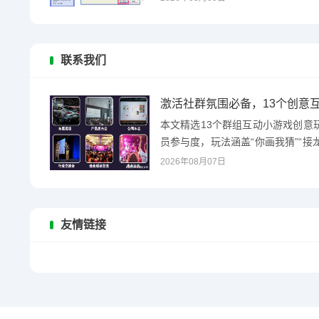
联系我们
激活社群氛围必备，13个创意
本文精选13个群组互动小游戏创意
员参与度，玩法涵盖“你画我猜”“接
合线上社群...
2026年08月07日
友情链接