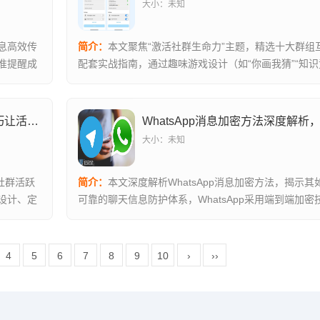
大小：未知
息高效传
简介：
本文聚焦“激活社群生命力”主题，精选十大群组
准提醒成
配套实战指南，通过趣味游戏设计（如“你画我猜”“知识
发...
WhatsApp群发激活社群，12招实战技巧让活跃度飙升
大小：未知
力社群活跃
简介：
本文深度解析WhatsApp消息加密方法，揭示
设计、定
可靠的聊天信息防护体系，WhatsApp采用端到端加密技
4
5
6
7
8
9
10
›
››