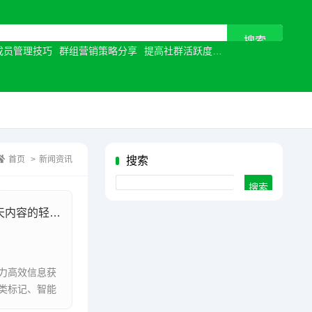
成员管理技巧
群组营销策略分享
提高社群活跃度
视频通话优化
让沟
首页
>
新闻资讯
搜索
Search
五大核心方法大揭秘，快速搜索聊天内容的轻松便捷之道
力高效信息获
类标记、智能