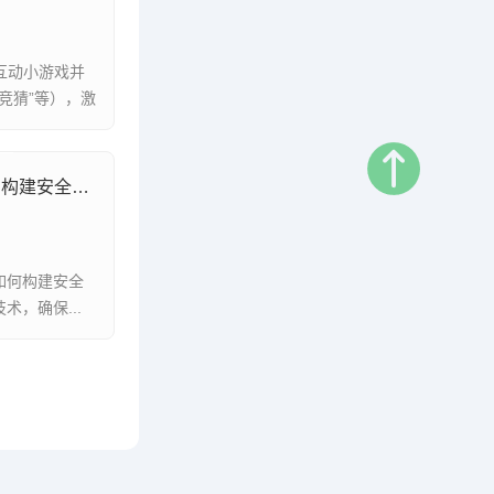
互动小游戏并
竞猜”等），激
WhatsApp消息加密方法深度解析，构建安全可靠的聊天信息防护体系
其如何构建安全
术，确保...