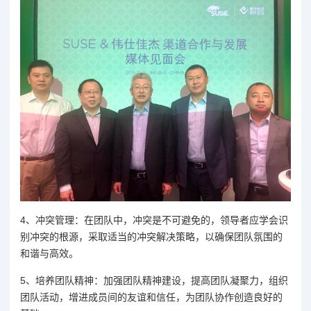
4、冲突管理：在团队中，冲突是不可避免的，领导者应学会识
别冲突的根源，采取适当的冲突解决策略，以确保团队氛围的
和谐与高效。
5、培养团队精神：加强团队精神建设，提高团队凝聚力，组织
团队活动，增进成员间的友谊和信任，为团队协作创造良好的