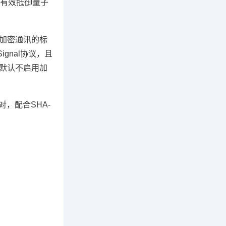
有效抵御量子
为加密通讯的标
gnal协议，且
式默认不启用加
对，配合SHA-