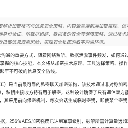
度解析加密技巧与信息安全策略，内容涵盖端到端加密原理、信
调身份验证、防截屏追踪、数据备份安全等保障策略，通过技术
效抵御信息泄露风险，实现安全私密的数字沟通环境。
常沟通的重要方式，随着网络监听、数据泄露事件频发，如何通
掌握的核心技能，本文将从加密技术原理、工具选择策略、操作
起牢不可破的信息安全防线。
2EE）是当前最可靠的私密聊天加密架构，该技术通过非对称加密
消息，私钥由接收方持有用于解密，这种设计确保了只有通信双方
为例，其采用前向保密机制，每次会话生成临时密钥，即使某个密
据，256位AES加密强度已达到军事级别，破解所需计算量远