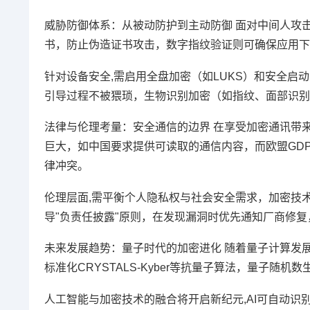
威胁防御体系：从被动防护到主动防御 面对中间人攻击（MIT
书，防止伪造证书攻击，数字指纹验证则可确保应用下
针对设备安全,需启用全盘加密（如LUKS）和安全启动（
引导过程不被猥琐，生物识别加密（如指纹、面部识别
法律与伦理考量：安全通信的边界 在享受加密通讯带
巨大，如中国要求提供可读取的通信内容，而欧盟GD
律冲突。
伦理层面,需平衡个人隐私权与社会安全需求，加密技
导"负责任披露"原则，在发现漏洞时优先通知厂商修
未来发展趋势：量子时代的加密进化 随着量子计算发展
标准化CRYSTALS-Kyber等抗量子算法，量子
人工智能与加密技术的融合将开启新纪元,AI可自动