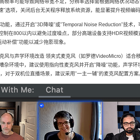
s，过高帧率可能导致网络带宽不足，分辨率选择需根据网络状况动
件加速"选项，关闭后台无关程序释放系统资源，能显著提升视频编
过开启"3D降噪"或"Temporal Noise Reduction"技
控制在800以内以避免过度噪点，部分高端设备支持HDR视频模
运动补偿"功能以减少拖影现象。
克风与声学环境改造 领夹式麦克风（如罗德VideoMicro）适
，在嘈杂环境中，建议使用指向性麦克风并开启"降噪"功能，声学环
，对于双机位直播场景，建议采用"一主一辅"的麦克风配置方案