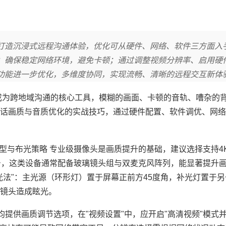
打造沉浸式远程沟通体验，优化可从硬件、网络、软件三方面入
；确保稳定网络环境，避免卡顿；通过调整视频分辨率、启用硬
功能进一步优化，多维度协同，实现流畅、清晰的远程交互新体
成为跨地域沟通的核心工具，模糊的画面、卡顿的音轨、嘈杂的
话画质与音质优化的实战技巧，通过硬件配置、软件调优、网络
备选型与布光策略 专业级摄像头是画质提升的基础，建议选择支持4
等型号，这类设备通常配备玻璃镜头组与双麦克风阵列，能显著提升
法"：主光源（环形灯）置于屏幕正前方45度角，补光灯置于另
镜头造成眩光。
议均提供画质调节选项，在"视频设置"中，应开启"高清视频"模式并