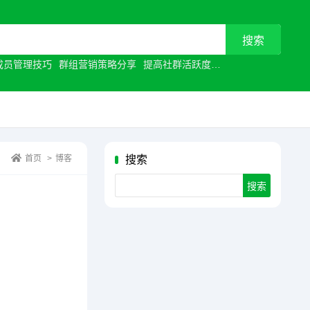
成员管理技巧
群组营销策略分享
提高社群活跃度
视频通话优化
让沟
首页
>
博客
搜索
Search