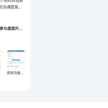
介绍的实战技
的沟通愿景，
下一篇：激活社群生命力，11款互动小游戏+参与度提升秘籍
技巧精粹
高效沟通新引擎，群公告提醒设置技巧全解析