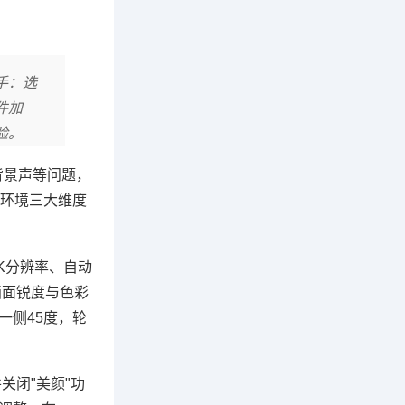
手：选
件加
验。
背景声等问题，
环境三大维度
K分辨率、自动
画面锐度与色彩
一侧45度，轮
关闭"美颜"功