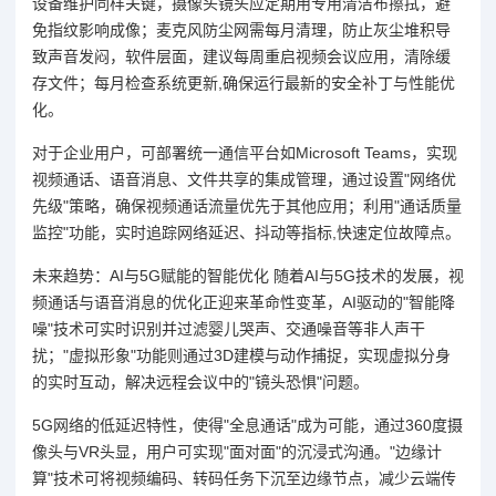
设备维护同样关键，摄像头镜头应定期用专用清洁布擦拭，避
免指纹影响成像；麦克风防尘网需每月清理，防止灰尘堆积导
致声音发闷，软件层面，建议每周重启视频会议应用，清除缓
存文件；每月检查系统更新,确保运行最新的安全补丁与性能优
化。
对于企业用户，可部署统一通信平台如Microsoft Teams，实现
视频通话、语音消息、文件共享的集成管理，通过设置"网络优
先级"策略，确保视频通话流量优先于其他应用；利用"通话质量
监控"功能，实时追踪网络延迟、抖动等指标,快速定位故障点。
未来趋势：AI与5G赋能的智能优化 随着AI与5G技术的发展，视
频通话与语音消息的优化正迎来革命性变革，AI驱动的"智能降
噪"技术可实时识别并过滤婴儿哭声、交通噪音等非人声干
扰；"虚拟形象"功能则通过3D建模与动作捕捉，实现虚拟分身
的实时互动，解决远程会议中的"镜头恐惧"问题。
5G网络的低延迟特性，使得"全息通话"成为可能，通过360度摄
像头与VR头显，用户可实现"面对面"的沉浸式沟通。"边缘计
算"技术可将视频编码、转码任务下沉至边缘节点，减少云端传