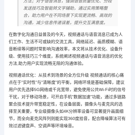
方法；对于语音消息，强调语音质量优化、分段
发送技巧及智能转文字辅助，通过实用策略整
合，助力用户在不同场景下实现更流畅、高效的
沟通，减少信息传递误差，提升交互满意度。
在数字化沟通日益普及的今天，视频通话与语音消息已成为人
们工作、生活不可或缺的交流工具，网络延迟、画质模糊、语
音断续等问题时常影响沟通效率，本文将从技术优化、设备升
级、使用技巧三个维度，系统阐述视频通话与语音消息的优化
方法,助力用户实现流畅无阻的沟通体验。
视频通话优化：从技术到场景的全方位升级 视频通话的核心痛
点在于"实时性"与"清晰度"的平衡，网络环境是基础保障，建议
用户优先选择5G网络或千兆宽带，避免使用公共Wi-Fi时的信号
干扰，对于移动场景，可开启手机"数据加速"功能，通过多链路
聚合技术提升带宽稳定性，在设备层面，摄像头与麦克风的选
择至关重要，专业级摄像头如4K分辨率设备可显著提升画面细
节，而全向麦克风阵列则能实现360度拾音，配合降噪算法可有
效过滤键盘声、空调声等环境噪音。