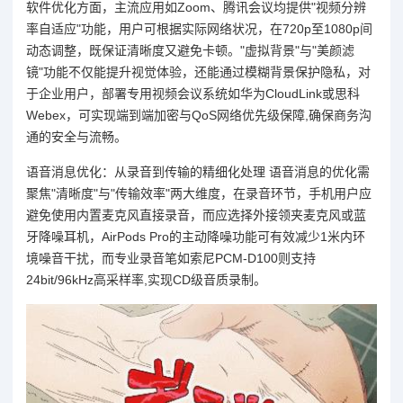
软件优化方面，主流应用如Zoom、腾讯会议均提供"视频分辨
率自适应"功能，用户可根据实际网络状况，在720p至1080p间
动态调整，既保证清晰度又避免卡顿。"虚拟背景"与"美颜滤
镜"功能不仅能提升视觉体验，还能通过模糊背景保护隐私，对
于企业用户，部署专用视频会议系统如华为CloudLink或思科
Webex，可实现端到端加密与QoS网络优先级保障,确保商务沟
通的安全与流畅。
语音消息优化：从录音到传输的精细化处理 语音消息的优化需
聚焦"清晰度"与"传输效率"两大维度，在录音环节，手机用户应
避免使用内置麦克风直接录音，而应选择外接领夹麦克风或蓝
牙降噪耳机，AirPods Pro的主动降噪功能可有效减少1米内环
境噪音干扰，而专业录音笔如索尼PCM-D100则支持
24bit/96kHz高采样率,实现CD级音质录制。