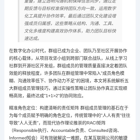
重叠，建立透明沟通机制保障信息同步，通过定
期反馈与目标校准保持团队方向一致，运用数字
化工具提升协作效率，最后通过团队文化建设增
强成员归属感，这些策略从结构、沟通、工具、
文化多维度构建高效协作体系，助力团队目标快
速达成。
在数字化办公时代，群组已成为企业、团队乃至社区开展协作
的核心载体，从项目攻坚小组到跨部门联合战队，从线上学习
社群到开源社区开发组，群组成员的管理质量直接决定着团队
效能的释放程度，许多团队在群组管理中常陷入"成员角色模
糊、沟通效率低下、协作动力不足"的困境，本文将系统解析五
大群组成员管理技巧，通过实操性策略让团队协作真正实现顺
畅高效，最终达成"1+1>2"的协同效应。
精准角色定位：构建清晰的责任矩阵 群组成员管理的基石在于
为每个成员赋予明确的角色定位，传统管理中的"人人有责"往往
导致"人人无责"，而现代协作理论推崇的RACI矩阵
（Responsible执行、Accountable负责、Consulted咨询、
Informed知会）可有效破解这一难题，在某互联网公司的敏捷