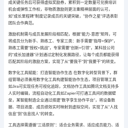
成关键任务后可获得虚拟奖励券，累积到一定数量可兑换培训
机会或弹性工作权，非物质激励则更注重精神层面的认可，
如"成长里程碑"制度记录成员的关键突破，"协作之星"评选表彰
团队合作典范。
激励机制需与成员发展阶段相匹配，根据"能力-意愿"矩阵，可
将成员分为新手、熟练工、专家三类：新手需要"指导+保护"，
熟练工需要"授权+挑战"，专家需要"创新+引领"，某科技公司
的"成长加速器"计划通过定制化发展路径，让每个成员都能获得
匹配其阶段的激励方案，实现了从"要我干"到"我要干"的转变。
数字化工具赋能：打造智能协作生态 在数字化转型背景下，群
组管理必须善用数字化工具构建智能协作生态，项目管理工具
如Jira可实现任务可视化追踪，文档协作工具如腾讯文档支持多
人实时编辑，流程自动化工具如Zapier可打通工具间的数据壁
垒，某智能制造企业通过搭建"数字孪生协作平台"，将设备数
据、项目进度、成员绩效实时映射到虚拟空间，实现了从"人找
信息"到"信息找人"的转变。
工具选择需遵循"三适原则"：适合业务需求、适应成员能力、适