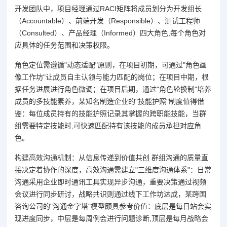
开发团队中，项目经理通过RACI矩阵将成员划分为开发组长
（Accountable）、前端开发（Responsible）、测试工程师
（Consulted）、产品经理（Informed）四大角色,每个角色对
应具体的任务范围和决策权限。
角色定位需遵循"动态适配"原则，在项目初期，可通过"角色画
像工作坊"让成员自主认领与能力匹配的岗位；在项目中期，根
据任务进展进行角色微调；在项目后期，通过"角色轮换制"培养
成员的多技能素养，某知名制造企业的"技能护照"制度值得借
鉴：每位成员持有的技能护照记录其掌握的跨职能技能，当群
组需要特定技能时,可快速匹配持有该技能的成员承担对应角
色。
构建高效沟通机制：从信息传递到价值共创 群组沟通的质量直
接决定着协作的深度，高效沟通需建立"三维度沟通体系"：日常
沟通采用企业即时通讯工具实现异步沟通，重要决策通过视频
会议进行同步研讨，战略共识则通过线下工作坊达成，某跨国
咨询公司的"沟通金字塔"模型颇具参考价值：底层是每日站会实
现进度同步，中层是每周例会进行问题诊断,顶层是每月战略会