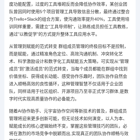
度功能配置，过度的工具堆砌反而会降低协作效率，某创业团
队曾因同时使用5个项目管理工具导致信息分散，最终通过整合
为Trello+Slack的组合方案，使沟通效率提升40%，工具使用培
训同样重要，需建立"工具导师制"，让熟练成员担任工具教练，
通过"以教促学"的方式提升整体工具应用水平。
从管理到赋能的范式转变 群组成员管理的终极目标不是控制，
而是赋能，通过精准角色定位、高效沟通机制、冲突转化艺
术、科学激励设计和数字化工具赋能五大策略，可实现从"管理
成员"到"激活成员"的范式转变，当每个成员都能在群组中找到
价值坐标、获得成长动能、感受协作乐趣时，团队协作自然会
进入顺畅高效的良性循环，这种管理智慧不仅适用于企业团
队，同样适用于社区组织、开源项目乃至非正式学习群体,是数
字时代实现高质量协作的必备能力。
随着AI协作助手、元宇宙协作空间等新技术的普及，群组成员
管理将迎来更多创新可能，但无论技术如何演变，以人为本、
赋能成长的核心逻辑始终不变，掌握这些管理技巧的团队，必
将在激烈的市场竞争中脱颖而出,实现真正的团队协作顺畅与效