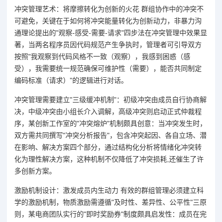
冲突管理艺术：将摩擦转化为创新的火花 群组协作中的冲突不
可避免，关键在于如何将冲突能量转化为创新动力，非暴力沟
通理论提出的"观察-感受-需要-请求"四步法在冲突管理中效果显
著，当两名程序员因代码规范产生争执时，管理者可引导双方
按照"我观察到代码风格不一致（观察），我感到困惑（感
受），我需要统一规范确保可维护性（需要），能否共同制定
编码标准（请求）"的逻辑进行对话。
冲突管理需要建立"三级缓冲机制"：初级冲突由成员自行协商解
决，中级冲突由小组长介入调解，高级冲突则启动正式仲裁程
序，某创新工作室的"冲突熔炉"机制颇具创意：当冲突发生时，
双方需共同撰写"冲突分析报告"，包含冲突起因、各自立场、潜
在影响、解决方案四个部分，通过结构化分析将情绪化冲突转
化为理性解决方案，这种机制不仅降低了冲突损耗,还催生了许
多创新方案。
激励机制设计：激发成员内生动力 有效的群组管理必须建立科
学的激励机制，物质激励需遵循"及时性、差异性、公平性"三原
则，某电商团队实行的"即时奖励券"制度颇具启发性：成员在完