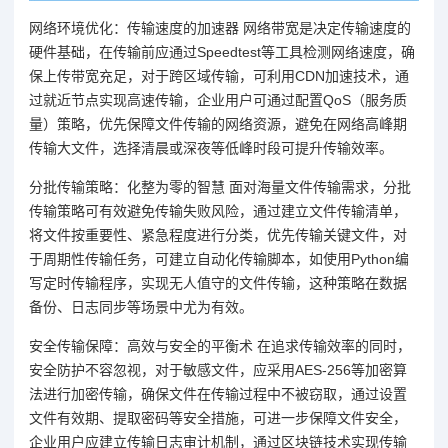
网络环境优化：传输速度的加速器 网络带宽是决定传输速度的
硬件基础，在传输前应通过Speedtest等工具检测网络速度，确
保上传带宽充足，对于跨区域传输，可利用CDN加速技术，通
过就近节点实现高速传输，企业用户可通过配置QoS（服务质
量）策略，优先保障文件传输的网络资源，避免在网络高峰期
传输大文件，选择清晨或深夜等低峰时段可提升传输效率。
分批传输策略：化整为零的智慧 面对海量文件传输需求，分批
传输策略可有效避免传输失败风险，通过建立文件传输清单，
将文件按重要性、紧急程度进行分类，优先传输关键文件，对
于周期性传输任务，可建立自动化传输脚本，如使用Python编
写定时传输程序，实现无人值守的文件传输，这种策略在数据
备份、日志同步等场景中尤为有效。
安全传输保障：高效与安全的平衡术 在追求传输效率的同时，
安全防护不容忽视，对于敏感文件，应采用AES-256等加密算
法进行加密传输，确保文件在传输过程中不被窃取，通过设置
文件有效期、提取密码等安全措施，可进一步保障文件安全，
企业用户应建立传输日志审计机制，通过区块链技术实现传输