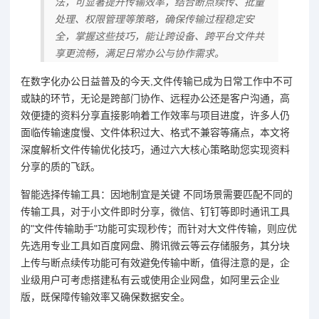
法，可显著提升传输效率，结合断点续传、批量
处理、权限管理等策略，确保传输过程稳定安
全，掌握这些技巧，能让跨设备、跨平台文件共
享更流畅，满足日常办公与协作需求。
在数字化办公日益普及的今天,文件传输已成为日常工作中不可
或缺的环节，无论是跨部门协作、远程办公还是客户沟通，高
效便捷的资料分享直接影响着工作效率与项目进度，许多人仍
面临传输速度慢、文件体积过大、格式不兼容等痛点，本文将
深度解析文件传输优化技巧，通过六大核心策略助您实现资料
分享的质的飞跃。
智能选择传输工具：因地制宜是关键 不同场景需要匹配不同的
传输工具，对于小文件即时分享，微信、钉钉等即时通讯工具
的"文件传输助手"功能可实现秒传；而针对大文件传输，则应优
先选用专业工具如百度网盘、腾讯微云等云存储服务，其分块
上传与断点续传功能可有效避免传输中断，值得注意的是，企
业级用户可考虑搭建私有云或使用企业网盘，如阿里云企业
版，既保障传输效率又确保数据安全。