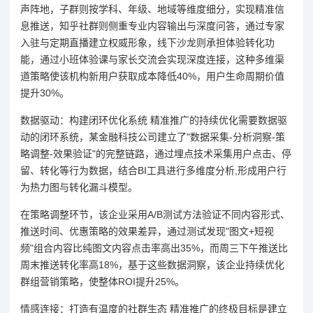
声阵地，子群则按学科、年级、地域等维度细分，实现精准信
息推送，知乎社群则侧重专业内容输出与深度问答，通过专家
入驻与定期直播建立权威形象，线下沙龙则承担体验转化功
能，通过小班体验课与家长交流会实现深度连接，这种多维渠
道策略使该机构新用户获取成本降低40%，用户生命周期价值
提升30%。
数据驱动：构建闭环优化系统 精准推广的持续优化需要数据驱
动的闭环系统，某金融科技公司建立了"数据采集-分析洞察-策
略调整-效果验证"的完整链路，通过埋点技术采集用户点击、停
留、转化等行为数据，结合BI工具进行多维度分析,形成用户行
为热力图与转化漏斗模型。
在策略调整环节，该企业采用A/B测试方法验证不同内容形式、
推送时间、优惠策略的效果差异，通过测试发现"图文+短视
频"组合内容比纯图文内容点击率高出35%，而周三下午推送比
周末推送转化率高18%，基于这些数据洞察，该企业持续优化
群组营销策略，使整体ROI提升25%。
情感连接：打造有温度的社群生态 精准推广的终极目标是建立