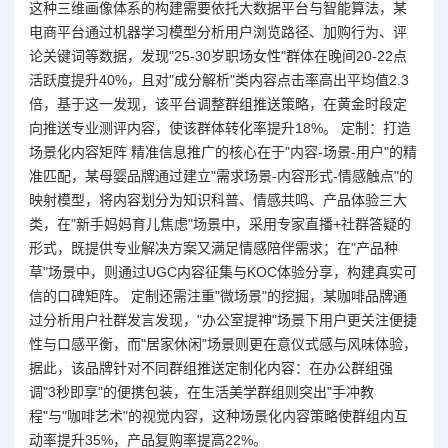
这种三维画像体系的构建需要依托大数据平台与智能算法，某
电商平台通过机器学习模型分析用户浏览路径、加购行为、评
论关键词等数据，发现"25-30岁职场女性"群体在晚间20-22点
活跃度提升40%，且对"成分解析"类内容点击率高出平均值2.3
倍，基于这一发现，该平台调整群组推送策略，在黄金时段定
向推送专业测评内容，使该群体转化率提升18%。 定制：打造
场景化内容矩阵 精准信息推广的核心在于"内容-场景-用户"的精
准匹配，某母婴品牌通过建立"需求场景-内容形式-情感触点"的
映射模型，将内容划分为知识科普、情感共鸣、产品体验三大
类，在"新手妈妈育儿焦虑"场景中，采用专家直播+社群答疑的
形式，既提供专业解决方案又满足情感陪伴需求；在"产品种
草"场景中，则通过UGC内容征集与KOC体验分享，构建真实可
信的口碑矩阵。 定制还需注重"微场景"的挖掘，某咖啡品牌通
过分析用户社群发言发现，"办公室提神"场景下用户更关注便捷
性与口感平衡，而"居家休闲"场景则更在意仪式感与风味体验，
据此，该品牌针对不同群组推送定制化内容：在办公群组强
调"3秒即享"的便携包装，在生活美学群组则突出"手冲教
程"与"咖啡艺术"的视觉内容，这种场景化内容策略使群组内互
动率提升35%，产品复购率提高22%。