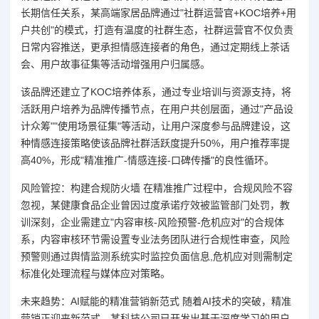
长期信任关系，某高端家居品牌通过"社群运营官+KOC培养+用
户共创"的模式，打造有温度的社群生态，社群运营官不仅负责
日常内容推送，更承担情感连接者的角色，通过定期线上茶话
会、用户故事征集等活动增强用户归属感。
该品牌还建立了KOC培养体系，通过专业培训与资源支持，将
活跃用户培养为品牌传播节点，在用户共创层面，通过"产品设
计众筹""使用场景征集"等活动，让用户深度参与品牌建设，这
种情感连接策略使该品牌社群活跃度提升50%，用户推荐率提
高40%，形成"精准推广-情感连接-口碑传播"的良性循环。
风险管控：构建合规防火墙 在精准推广过程中，合规风险不容
忽视，某健康食品企业曾因过度承诺疗效被监管部门处罚，教
训深刻，企业需建立"内容审核-风险预警-危机应对"的合规体
系，内容审核环节需设置专业法务团队进行合规性审查，风险
预警则通过舆情监测系统实时监控负面信息,危机应对则需制定
标准化处理流程与媒体应对策略。
未来趋势：AI赋能的精准营销新范式 随着AI技术的突破，精准
营销正迎来新范式，某科技公司已开发出基于深度学习的用户