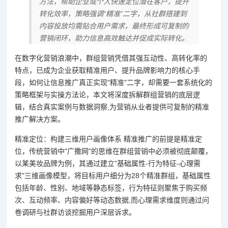
方法，帮助企业或个人快速定位潜在客户，提升
转化效率，策略强调“精准”二字，从社群搭建到
内容投放均需贴合用户需求，最终形成可复制的
营销闭环，助力信息高效触达并促成实际转化。
在数字化营销浪潮中，群组营销凭借其强互动性、高转化率的
特点，已成为企业获取精准用户、提升品牌影响力的核心手
段，如何让信息推广真正实现"精准"二字，却需要一套系统化的
策略框架与实操方法论，本文将深度拆解群组营销的底层逻
辑，结合真实案例与数据洞察,为营销从业者提供可复制的精准
推广解决方案。
精准定位：构建三维用户画像体系 精准推广的前提是精准定
位，传统营销中"广撒网"的思维在群组营销中必须被彻底颠覆，
以某美妆品牌为例，其通过建立"基础属性-行为特征-心理需
求"三维画像模型，将目标用户细分为28个精准群组，基础属性
包括年龄、性别、地域等静态标签，行为特征则聚焦于购买频
次、互动频率、内容偏好等动态数据,而心理需求维度则通过问
卷调研与社群访谈挖掘用户深层诉求。