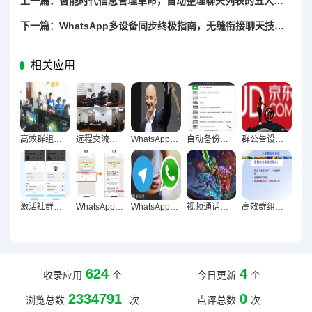
上一篇：智能时代信息管理革命，自动整理聊天列表的五大高效方法
下一篇：WhatsApp多设备同步终极指南，无缝衔接聊天技巧全解析
相关应用
高效群组管理，五大核心策略打造顺畅团队运作
远程交流无障碍，视频通话与语音消息优化技巧全解析
WhatsApp消息加密深度解析，构建安全聊天防护体系
自动备份聊天记录终极指南，防丢防乱全攻略
群公告设置与提醒实战指南，让重要消息准时触达
激活社群生命力，十大群组互动小游戏实战指南
WhatsApp群发激活社群，12招实战技巧让活跃度飙升
WhatsApp消息加密方法深度解析，构建安全可靠的聊天信息防护体系
视频通话与语音消息优化实战，让沟通顺畅无阻的技巧全解析
高效群组管理，构建顺畅协作的团队体系
624
4
收录应用
个
今日更新
个
2334791
0
浏览总数
次
点评总数
次