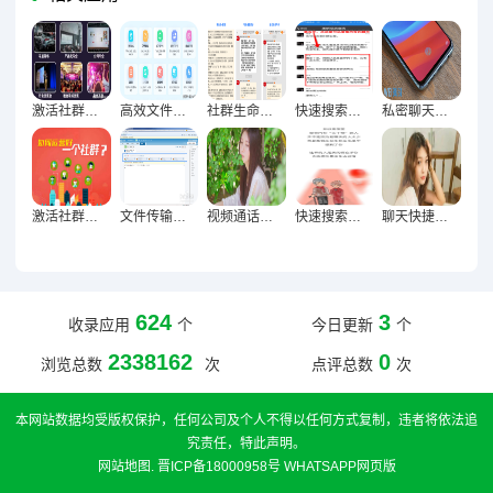
激活社群氛围必备，13个创意互动小游戏全解析
高效文件整理实战，快速便捷查找资料优化指南
社群生命力激活术，群组互动策略与成员参与感提升实践指南
快速搜索聊天记录，轻松定位重要信息的终极技巧指南
私密聊天终极防护，隐藏加密技巧构建信息安全屏障指南
激活社群生命力，群组互动策略与成员参与积极性提升实践
文件传输加速终极指南，资料分享高效无阻的技巧解析
视频通话高清秘籍，12招让远程沟通如临其境
快速搜索聊天内容，五大核心方法让信息获取轻松高效
聊天快捷操作全掌握，高效沟通终极指南
624
3
收录应用
个
今日更新
个
2338162
0
浏览总数
次
点评总数
次
本网站数据均受版权保护，任何公司及个人不得以任何方式复制，违者将依法追
究责任，特此声明。
网站地图
.
晋ICP备18000958号
WHATSAPP网页版