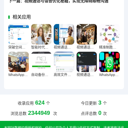
下一篇：视频通话与语音优化秘籍，实现无障碍顺畅沟通
相关应用
突破空间限制，视频通话画质优化全攻略助力远程沟通体验跃升
智能时代聊天列表自动整理的高效革命
视频通话画质跃升秘籍，远程沟通顺畅无阻的终极指南
视频通话与语音消息优化技巧，让沟通更顺畅
精准制胜，群组营销策略深度实践指南
WhatsApp多设备同步终极指南，实现聊天无缝衔接
自动备份聊天记录守护信息完整终极指南
高效文件传输实战，资料分享无忧优化指南
视频通话与语音消息优化实战，让沟通顺畅无阻的技巧全解析
WhatsApp群发消息与社群活跃度提升实战指南
624
3
收录应用
个
今日更新
个
2344949
0
浏览总数
次
点评总数
次
本网站数据均受版权保护，任何公司及个人不得以任何方式复制，违者将依法追