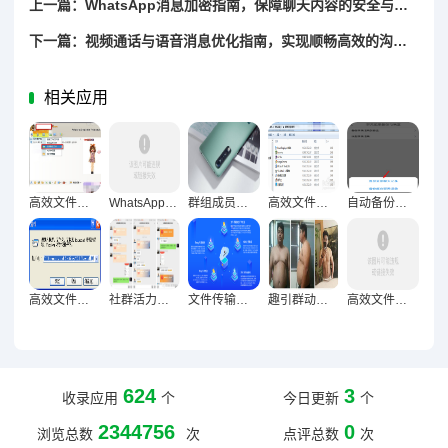
上一篇：WhatsApp消息加密指南，保障聊天内容的安全与可靠性
下一篇：视频通话与语音消息优化指南，实现顺畅高效的沟通体验
相关应用
高效文件传输加速技巧全解析，突破速度瓶颈
WhatsApp群发激活社群活力五大核心法则
群组成员管理技巧与高效协作团队打造的五大核心策略
高效文件整理与存储技巧，资料查找便捷终极指南
自动备份聊天记录终极指南，五大方法保信息无缺
高效文件整理终极指南，快速便捷查找资料的核心技巧
社群活力解锁，互动小游戏激活群组活跃度实战指南
文件传输加速全攻略，高效分享资料技巧解析
趣引群动，小游戏技巧激活社群参与新生态
高效文件整理存储术，一键直达资料的终极指南
624
3
收录应用
个
今日更新
个
2344756
0
浏览总数
次
点评总数
次