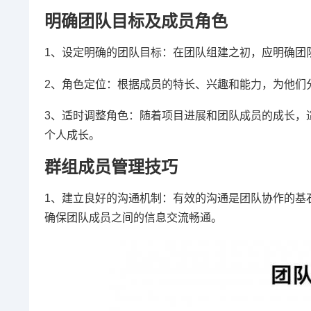
明确团队目标及成员角色
1、设定明确的团队目标：在团队组建之初，应明确团
2、角色定位：根据成员的特长、兴趣和能力，为他们
3、适时调整角色：随着项目进展和团队成员的成长，
个人成长。
群组成员管理技巧
1、建立良好的沟通机制：有效的沟通是团队协作的基
确保团队成员之间的信息交流畅通。