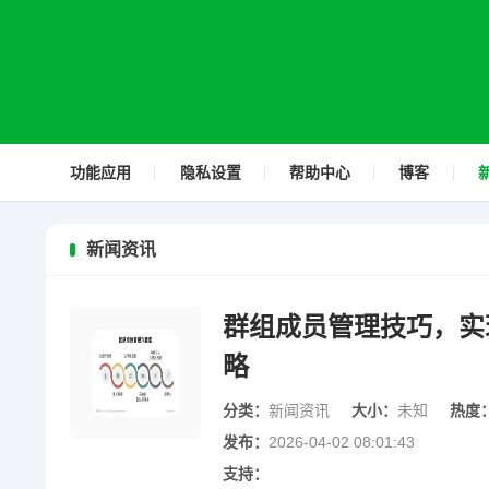
功能应用
隐私设置
帮助中心
博客
新闻资讯
群组成员管理技巧，实
略
分类：
新闻资讯
大小：
未知
热度
发布：
2026-04-02 08:01:43
支持：