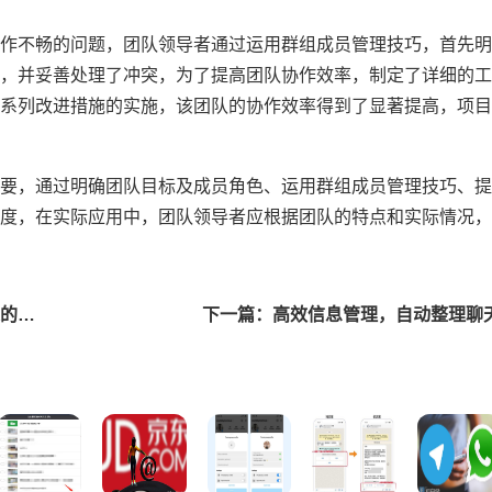
作不畅的问题，团队领导者通过运用群组成员管理技巧，首先明
，并妥善处理了冲突，为了提高团队协作效率，制定了详细的工
系列改进措施的实施，该团队的协作效率得到了显著提高，项目
要，通过明确团队目标及成员角色、运用群组成员管理技巧、提
度，在实际应用中，团队领导者应根据团队的特点和实际情况，
上一篇：群公告提醒设置技巧，确保信息高效及时传达的秘诀
下一篇：高效信息管理，自动整理聊