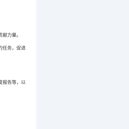
贡献力量。
的任务，促进
度报告等，以