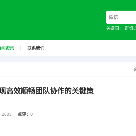
关键词：
群组
新闻资讯
联系我们
现高效顺畅团队协作的关键策
：
2683
点评：
0