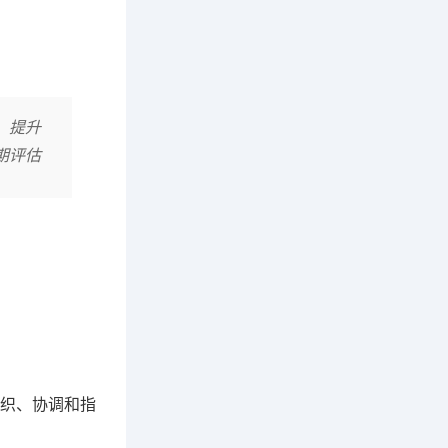
，提升
期评估
织、协调和指