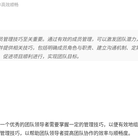
作高效顺畅
员管理技巧至关重要。通过有效的成员管理，可以激发团队潜力
并提供相关技巧，包括明确成员角色与职责、建立沟通机制、定
，促进项目顺利进行，实现团队目标。
一个优秀的团队领导者需要掌握一定的管理技巧，以便有效地组
管理技巧，以帮助团队领导者提高团队协作的效率与顺畅度。