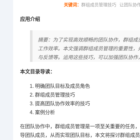
关键词：
群组成员管理技巧
让团队协
应用介绍
摘要：为了实现高效顺畅的团队协作，群组成
工作效率。本文强调群组成员管理的重要性，
与反馈等。运用这些技巧，可以加强团队协作
本文目录导读：
明确团队目标及成员角色
群组成员管理技巧
提高团队协作效率的技巧
案例分析
在团队协作中，群组成员管理是一项至关重要的任务，
导团队成员，从而实现团队目标，本文将探讨群组成员