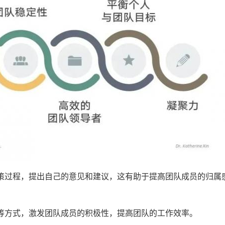
策过程，提出自己的意见和建议，这有助于提高团队成员的归属
等方式，激发团队成员的积极性，提高团队的工作效率。