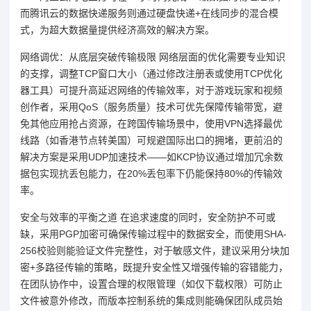
而腾讯云的数据快递服务则通过硬盘快递+在线同步的混合模
式，为超大数据量提供经济高效的解决方案。
网络调优：从底层突破传输极限 网络层面的优化需要专业知识
的支撑，调整TCP窗口大小（通过修改注册表或使用TCP优化
器工具）可提升高延迟网络的传输效率，对于游戏玩家和视频
创作者，采用QoS（服务质量）技术可优先保障传输带宽，避
免其他应用抢占资源，在跨国传输场景中，使用VPN选择最优
线路（如香港节点转美国）可规避国际出口的拥堵，更前沿的
解决方案是采用UDP加速技术——如KCP协议通过增加冗余数
据包实现抗丢包能力，在20%丢包率下仍能保持80%的传输效
率。
安全与效率的平衡之道 在追求速度的同时，安全防护不可或
缺，采用PGP加密可确保传输过程中的数据安全，而使用SHA-
256校验则能验证文件完整性，对于敏感文件，建议采用分块加
密+多路径传输的策略，既提升安全性又增强传输的容错能力，
在团队协作中，设置合理的权限管理（如仅下载权限）可防止
文件被意外修改，而版本控制系统的集成则能确保团队成员始