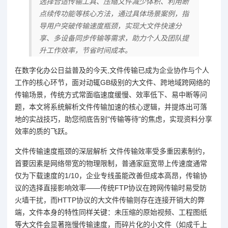
选择合适传输工具、压缩文件减少体积、利用断
点续传功能等核心方法，通过具体场景案例，指
导用户突破传输速度瓶颈，实现大文件快速分
享、多设备同步传输等需求，助力个人及团队提
升工作效率，节省时间成本。
在数字化办公日益普及的今天,文件传输已成为企业协作与个人
工作的核心环节，面对动辄GB级别的大文件、跨地域跨网络的
传输场景，传统方式常面临速度缓慢、效率低下、易中断等问
题，本文将系统解析文件传输加速的核心逻辑，并提炼出可落
地的实战技巧，助您彻底告别"传输等待"的焦虑，实现资料分享
效率的质的飞跃。
文件传输速度瓶颈的深层解析 文件传输效率受多重因素制约，
首要因素是网络带宽的物理限制，普通家庭宽带上传速度通常
仅为下载速度的1/10，企业专线虽能改善但成本高昂，传输协
议的选择直接影响效率——传统FTP协议在跨网传输时易受防
火墙干扰，而HTTP协议的大文件传输则存在连接开销大的弊
端，文件本身的特性同样关键：未压缩的原始视频、工程图纸
等大文件会显著拖慢传输速度，而碎片化的小文件（如成千上