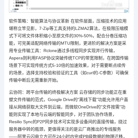
软件策略：智能算法与协议革新 在软件层面，压缩技术的应用
堪称立竿见影，7-Zip等工具支持的LZMA2算法，在极限压缩模
式下可将文件体积缩小至原文件的30%-50%，配合分卷压缩功
能，可完美适配网络传输的MTU限制，更进阶的解决方案是采
用专业传输工具：Rclone通过多线程同步实现并行传输，
Aspera则利用FASP协议突破传统TCP的带宽限制，在跨国传输
场景下可实现传统方式5-10倍的加速效果，对于需要断点续传
的场景，选择支持校验和验证的工具（如curl的-C参数）可确保
传输中断后无需重新开始。
云协同：跨平台传输的终极解决方案 云存储的同步功能正在重
塑文件传输的范式，Google Drive的"离线下载"功能允许用户直
接从网络获取大文件到云端，而微软OneDrive的"文件按需"功
能则实现了本地与云端的智能同步，对于团队协作场景，
Resilio Sync的P2P同步技术可实现多设备间的直接传输，绕过
服务器中转的瓶颈，更值得关注的是云厂商推出的专线服务
——阿里云闪电立方可在24小时内完成PB级数据的物理迁移，