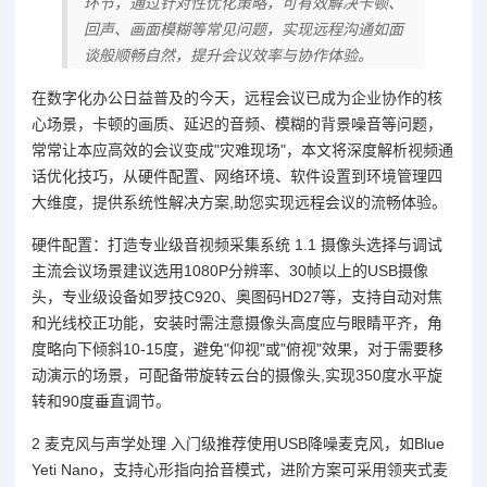
环节，通过针对性优化策略，可有效解决卡顿、
回声、画面模糊等常见问题，实现远程沟通如面
谈般顺畅自然，提升会议效率与协作体验。
在数字化办公日益普及的今天，远程会议已成为企业协作的核
心场景，卡顿的画质、延迟的音频、模糊的背景噪音等问题，
常常让本应高效的会议变成"灾难现场"，本文将深度解析视频通
话优化技巧，从硬件配置、网络环境、软件设置到环境管理四
大维度，提供系统性解决方案,助您实现远程会议的流畅体验。
硬件配置：打造专业级音视频采集系统 1.1 摄像头选择与调试
主流会议场景建议选用1080P分辨率、30帧以上的USB摄像
头，专业级设备如罗技C920、奥图码HD27等，支持自动对焦
和光线校正功能，安装时需注意摄像头高度应与眼睛平齐，角
度略向下倾斜10-15度，避免"仰视"或"俯视"效果，对于需要移
动演示的场景，可配备带旋转云台的摄像头,实现350度水平旋
转和90度垂直调节。
2 麦克风与声学处理 入门级推荐使用USB降噪麦克风，如Blue
Yeti Nano，支持心形指向拾音模式，进阶方案可采用领夹式麦