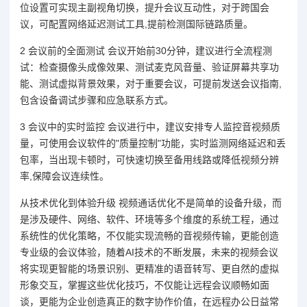
位设置可实现主副视角切换，提升会议互动性，对于跨国会
议，可配置网络延迟测试工具,提前检测国际链路质量。
2 会议前的全面测试 会议开始前30分钟，建议进行全流程测
试：检查摄像头成像效果、测试麦克风音量、验证屏幕共享功
能、测试虚拟背景效果，对于重要会议，可提前发送会议指南,
包含设备调试步骤和应急联系方式。
3 会议中的实时监控 会议进行中，建议安排专人监控音视频质
量，可使用会议软件的"质量控制"功能，实时监测网络延迟和丢
包率，当出现卡顿时，可快速切换至备用线路或降低视频分辨
率,保障会议连续性。
从技术优化到体验升级 视频通话优化不是简单的设备升级，而
是涉及硬件、网络、软件、环境等多个维度的系统工程，通过
系统性的优化策略，不仅能实现流畅的音视频传输，更能创造
专业级的会议体验，随着AI技术的不断发展，未来的视频会议
将实现更智能的场景识别、更精准的语音转写、更自然的虚拟
形象交互，掌握这些优化技巧，不仅能让远程会议顺畅如面
谈，更能为企业创造真正的数字协作价值，在远程办公日益常