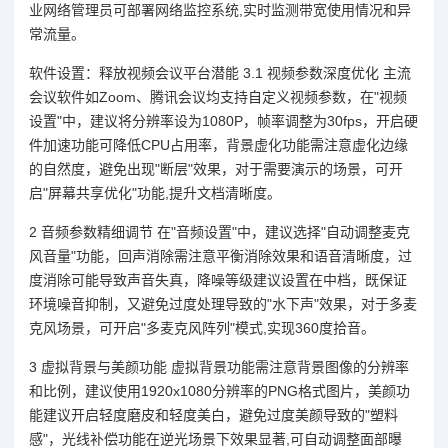
业网络管理员可部署网络监控系统,实时监测带宽使用情况和异
常流量。
软件设置：释放视频会议平台潜能 3.1 视频参数深度优化 主流
会议软件如Zoom、腾讯会议均支持自定义视频参数，在"视频
设置"中，建议将分辨率设为1080P，帧率调整为30fps，开启硬
件加速功能可降低CPU占用率，背景虚化功能需注意虚化边缘
的自然度，避免出现"断层"效果，对于需要演示的场景，可开
启"屏幕共享优化"功能,提升文档清晰度。
2 音频参数精细调节 在"音频设置"中，建议选择"自动调整麦克
风音量"功能，回声消除需注意平衡消除效果和语音清晰度，过
度消除可能导致声音失真，降噪等级建议设置在中档，既保证
环境噪音抑制，又避免过度处理导致的"水下声"效果，对于多麦
克风场景，可开启"多麦克风阵列"模式,实现360度拾音。
3 虚拟背景与美颜功能 虚拟背景功能需注意背景图像的分辨率
和比例，建议使用1920x1080分辨率的PNG格式图片，美颜功
能建议开启轻度磨皮和轻度美白，避免过度美颜导致的"塑料
感"，光线补偿功能在逆光场景下效果显著,可自动调整面部曝