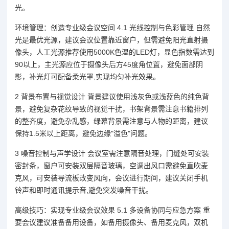
光。
环境管理：创造专业级会议空间 4.1 光线控制与色彩管理 自然
光是最优光源，建议会议位置靠近窗户，但需避免阳光直射摄
像头，人工光源推荐使用5000K色温的LED灯，显色指数需达到
90以上，主光源应位于摄像头后方45度角位置，避免面部阴
影，补光灯可配备柔光罩,实现均匀补光效果。
2 背景布置与视觉设计 背景建议使用浅灰色或浅蓝色的纯色背
景，避免复杂花纹导致的视觉干扰，书架背景需注意书籍排列
的整齐度，避免杂乱感，绿幕背景需注意与人物的距离，建议
保持1.5米以上距离，避免边缘"溢色"问题。
3 噪音控制与声学设计 会议室需注意隔音处理，门缝处可安装
密封条，窗户可安装双层隔音玻璃，空调出风口需避免直吹麦
克风，可安装导流板改变风向，会议进行期间，建议关闭手机
铃声和即时通讯提示音,避免突发噪音干扰。
高级技巧：实现专业级会议效果 5.1 多设备协同与应急方案 重
要会议建议准备备用设备，如备用摄像头、备用麦克风，双机