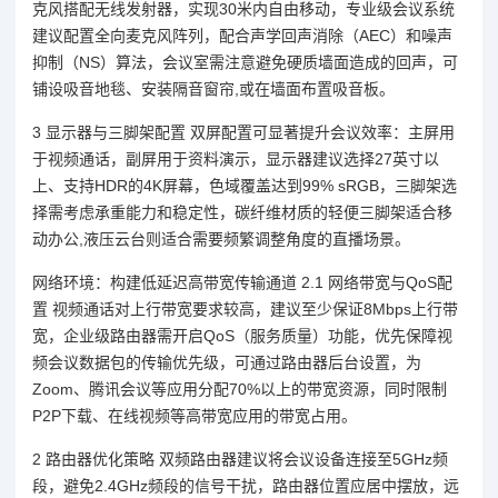
克风搭配无线发射器，实现30米内自由移动，专业级会议系统
建议配置全向麦克风阵列，配合声学回声消除（AEC）和噪声
抑制（NS）算法，会议室需注意避免硬质墙面造成的回声，可
铺设吸音地毯、安装隔音窗帘,或在墙面布置吸音板。
3 显示器与三脚架配置 双屏配置可显著提升会议效率：主屏用
于视频通话，副屏用于资料演示，显示器建议选择27英寸以
上、支持HDR的4K屏幕，色域覆盖达到99% sRGB，三脚架选
择需考虑承重能力和稳定性，碳纤维材质的轻便三脚架适合移
动办公,液压云台则适合需要频繁调整角度的直播场景。
网络环境：构建低延迟高带宽传输通道 2.1 网络带宽与QoS配
置 视频通话对上行带宽要求较高，建议至少保证8Mbps上行带
宽，企业级路由器需开启QoS（服务质量）功能，优先保障视
频会议数据包的传输优先级，可通过路由器后台设置，为
Zoom、腾讯会议等应用分配70%以上的带宽资源，同时限制
P2P下载、在线视频等高带宽应用的带宽占用。
2 路由器优化策略 双频路由器建议将会议设备连接至5GHz频
段，避免2.4GHz频段的信号干扰，路由器位置应居中摆放，远