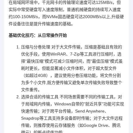
在局域网环境中，千兆网卡的传输理论速度可达125MB/s，但
实际中常受硬盘写入速度限制，普通机械硬盘的持续写入速度
约100-150MB/s，而NVMe固态硬盘可达2000MB/s以上,升级硬
件设备往往是提升传输速度的基础。
基础优化技巧：从日常操作开始
压缩与分卷处理 对于大文件传输，压缩是基础且有效的
优化手段，使用WinRAR、7-Zip等工具进行压缩时，选
择"最快压缩"模式可减少压缩时间，而"最佳压缩"模式虽
耗时更长，但能显著减小文件体积，对于超大型文件
（如超过4GB），建议使用分卷压缩功能，将文件分割
为多个小文件,既方便传输又避免单次传输失败导致整个
文件重传。
选择合适的传输工具 不同场景需要不同的传输工具，对
于局域网内传输，Windows自带的"就近共享"功能可实现
快速传输；对于跨平台传输，Send Anywhere、
Snapdrop等工具支持多设备即时传输；对于大文件远程
传输，则推荐使用云存储服务（如Google Drive、腾讯
微云）的断点续传功能。