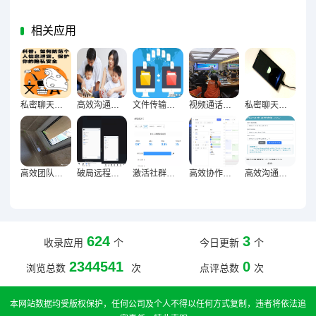
相关应用
私密聊天防窥术，筑牢个人信息安全屏障
高效沟通新捷径，聊天快捷操作实用指南
文件传输优化全攻略，便捷高效资料分享的实用秘籍
视频通话画质音质双优化，远程会议清晰高效新攻略
私密聊天安全防护网，隐藏与加密技术深度解析
高效团队资料管理密码，文件整理与存储技巧解锁术
破局远程沟通壁垒，视频通话与语音消息优化策略深度探索
激活社群活跃度，WhatsApp群发消息五大核心策略方法论
高效协作团队黄金法则，群组成员管理技巧精粹
高效沟通新引擎，群公告提醒设置技巧全解析
624
3
收录应用
个
今日更新
个
2344541
0
浏览总数
次
点评总数
次
本网站数据均受版权保护，任何公司及个人不得以任何方式复制，违者将依法追