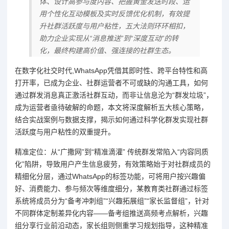
体、设计高参与度内容、把握黄金发送时段、运
用个性化互动模板及实时反馈优化机制，有效提
升社群活跃度与用户粘性，五大法则环环相扣，
助力企业实现从“消息推送”到“深度互动”的转
化，最终构建高价值、强连接的社群生态。
在数字化社交时代,WhatsApp凭借其即时性、跨平台特性和高
打开率，已成为企业、社群运营者不可或缺的沟通工具，如何
通过群发消息真正激活社群互动，而非让信息沦为“群发垃圾”，
成为运营者亟待破解的命题，本文将深度解析五大核心策略，
结合实战案例与数据支撑，揭示如何通过科学化群发实现社群
活跃度与用户粘性的双重提升。
精准定位：从“广撒网”到“精准滴灌” 传统群发常陷入“内容同质
化”陷阱，导致用户产生信息疲劳，有效策略始于对社群成员的
精细化分层，通过WhatsApp的标签功能，可将用户按兴趣偏
好、消费能力、参与频次等维度细分，某教育类社群通过标签
系统将成员分为“备考冲刺组”“兴趣拓展组”“家长监督组”，针对
不同群体定制差异化内容——备考组推送高频考点解析，兴趣
组分享行业前沿动态，家长组则侧重学习规划指导，这种精准