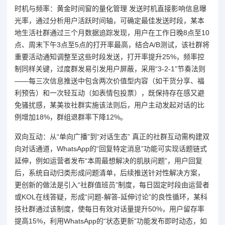
时机与频率：黄金时间窗的量化管理 发送时机直接影响信息曝
光率，通过分析用户活跃时间轴，可确定最佳发送时段，某本
地生活社群通过三个月数据追踪发现，用户在工作日晚8点至10
点、周末下午3点至5点的打开率最高，结合A/B测试，该社群将
重要活动通知调整至这些时段发送，打开率提升25%，频率控
制同样关键，过度群发易引发用户屏蔽，采用“3-2-1”节奏法则
——每三次信息推送中包含两次价值型内容（如干货分享、福
利预告）和一次轻互动（如表情包投票），既保持存在感又避
免骚扰感，某美妆社群实施该法则后，用户主动发起对话的比
例增加18%，群组退群率下降12%。
双向互动：从“单向广播”到“对话生态” 真正的社群互动需构建双
向对话通道，WhatsApp的“回复特定消息”功能可实现话题链式
延伸，例如运营者发布“本周最想解决的肌肤问题”，用户回复
后，系统自动归类形成问题清单，后续推送针对性解决方案，
更创新的做法是引入“社群值班员”制度，每日固定时段由运营者
或KOL在线答疑，形成“问题-解答-延伸讨论”的良性循环，某科
技社群通过该制度，使每日有效对话量提升50%，用户留存率
提高15%，利用WhatsApp的“状态更新”功能发布即时动态，如