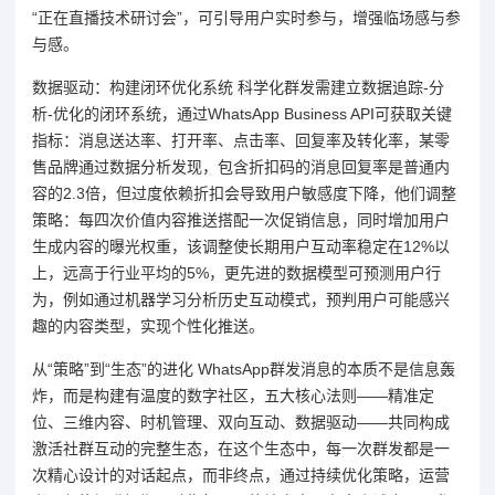
“正在直播技术研讨会”，可引导用户实时参与，增强临场感与参
与感。
数据驱动：构建闭环优化系统 科学化群发需建立数据追踪-分
析-优化的闭环系统，通过WhatsApp Business API可获取关键
指标：消息送达率、打开率、点击率、回复率及转化率，某零
售品牌通过数据分析发现，包含折扣码的消息回复率是普通内
容的2.3倍，但过度依赖折扣会导致用户敏感度下降，他们调整
策略：每四次价值内容推送搭配一次促销信息，同时增加用户
生成内容的曝光权重，该调整使长期用户互动率稳定在12%以
上，远高于行业平均的5%，更先进的数据模型可预测用户行
为，例如通过机器学习分析历史互动模式，预判用户可能感兴
趣的内容类型，实现个性化推送。
从“策略”到“生态”的进化 WhatsApp群发消息的本质不是信息轰
炸，而是构建有温度的数字社区，五大核心法则——精准定
位、三维内容、时机管理、双向互动、数据驱动——共同构成
激活社群互动的完整生态，在这个生态中，每一次群发都是一
次精心设计的对话起点，而非终点，通过持续优化策略，运营