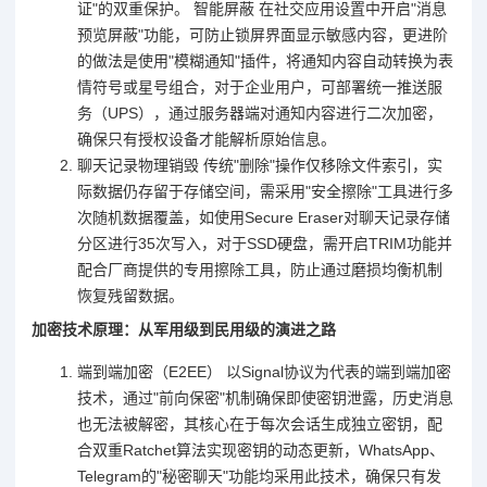
证"的双重保护。 智能屏蔽 在社交应用设置中开启"消息
预览屏蔽"功能，可防止锁屏界面显示敏感内容，更进阶
的做法是使用"模糊通知"插件，将通知内容自动转换为表
情符号或星号组合，对于企业用户，可部署统一推送服
务（UPS），通过服务器端对通知内容进行二次加密，
确保只有授权设备才能解析原始信息。
聊天记录物理销毁 传统"删除"操作仅移除文件索引，实
际数据仍存留于存储空间，需采用"安全擦除"工具进行多
次随机数据覆盖，如使用Secure Eraser对聊天记录存储
分区进行35次写入，对于SSD硬盘，需开启TRIM功能并
配合厂商提供的专用擦除工具，防止通过磨损均衡机制
恢复残留数据。
加密技术原理：从军用级到民用级的演进之路
端到端加密（E2EE） 以Signal协议为代表的端到端加密
技术，通过"前向保密"机制确保即使密钥泄露，历史消息
也无法被解密，其核心在于每次会话生成独立密钥，配
合双重Ratchet算法实现密钥的动态更新，WhatsApp、
Telegram的"秘密聊天"功能均采用此技术，确保只有发