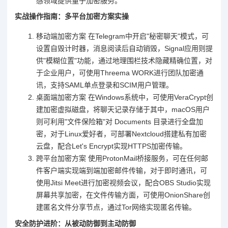
感领域提供量子加密服务。
实战操作指南：多平台加密方案实操
移动端加密方案 在Telegram中开启"秘密聊天"模式，可
设置自毁计时器，消息阅读后自动销毁，Signal应用则提
供"模糊位置"功能，通过地理围栏技术隐藏精确位置，对
于企业用户，可使用Threema WORK进行团队加密通
讯，支持SAML单点登录和SCIM用户管理。
桌面端加密方案 在Windows系统中，可使用VeraCrypt创
建加密虚拟磁盘，将聊天记录存储于其中，macOS用户
则可利用"文件保险箱"对 Documents 目录进行全盘加
密，对于Linux爱好者，可部署Nextcloud搭建私有加密
云盘，配合Let's Encrypt实现HTTPS加密传输。
跨平台加密方案 使用ProtonMail桥接服务，可在任何邮
件客户端实现端到端加密邮件传输，对于即时通讯，可
使用Jitsi Meet进行加密视频会议，配合OBS Studio实现
屏幕共享加密，在文件传输方面，可使用OnionShare创
建匿名文件分享节点，通过Tor网络实现匿名传输。
安全防护进阶：从被动防御到主动防御