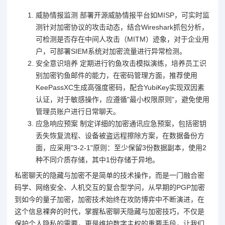
威胁情报监测 部署开源威胁情报平台如MISP，可实时监
测针对加密协议的攻击动态，结合Wireshark抓包分析，
可检测是否存在中间人攻击（MITM）迹象，对于企业用
户，可部署SIEM系统对加密流量进行异常检测。
安全意识培养 定期进行钓鱼攻击模拟演练，培养员工识
别加密钓鱼邮件的能力，在密码管理方面，推荐使用
KeePassXC生成高强度密码，配合YubiKey实现双因素
认证，对于敏感操作，应遵循"最小权限原则"，避免使用
管理员账户进行日常聊天。
应急响应预案 制定详细的加密通讯应急预案，包括密钥
丢失恢复流程、设备被盗远程擦除方案，在数据备份方
面，应采用"3-2-1"原则：至少保留3份数据副本，使用2
种不同介质存储，其中1份存储于异地。
私密聊天的隐藏与加密不是简单的技术操作，而是一门融合密
码学、网络安全、人机交互的复合型学问，从早期的PGP加密
到如今的量子加密，加密技术始终在攻防博弈中不断演进，在
这个信息裸奔的时代，掌握私密聊天隐藏与加密技巧，不仅是
保护个人隐私的需要，更是维护数字主权的重要手段，让我们