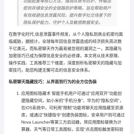
功能配置等核心方法，强调从账号防护、传输加
密到存储安全的全链路防护策略，旨在帮助用户
有效规避信息泄露风险，提升数字社交场景下的
隐私保护能力，守护个人及敏感数据安全。
在数字化时代,信息泄露事件频发，从个人隐私到商业机密均面
临威胁，据统计，全球每年因信息泄露造成的经济损失高达数
千亿美元，而私密聊天作为最易被忽视的漏洞之一，其隐藏与
加密技巧已成为保障信息安全的必修课，本文将从技术原理、
操作实践、工具推荐三个维度，深度剖析私密聊天的隐藏与加
密技巧，助您构建无懈可击的信息安全体系。
私密聊天隐藏技巧：从界面到行为的全方位伪装
应用图标隐藏术 智能手机用户可通过"应用双开"功能创
建隐藏空间，如小米的"手机分身"、华为的"隐私空间"，
在iOS系统中，可利用"限制"功能将聊天应用隐藏至资源
库，或通过"快捷指令"创建伪装图标，安卓用户则可通过
Nova Launcher等第三方启动器，将应用图标替换为计
算器、天气等日常工具图标，实现"点击图标触发密码验