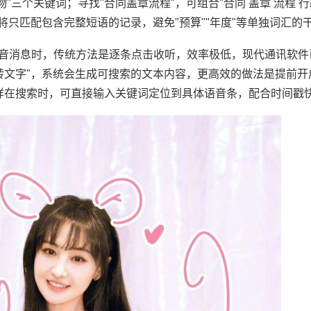
物"三个关键词；寻找"合同盖章流程"，可组合"合同 盖章 流程 
将只匹配包含完整短语的记录，避免"预算""年度"等单独词汇的
语音消息时，传统方法是逐条点击收听，效率极低，现代通讯软件
转文字"，系统会生成可搜索的文本内容，更高效的做法是提前开
样在搜索时，可直接输入关键词定位到具体语音条，配合时间戳