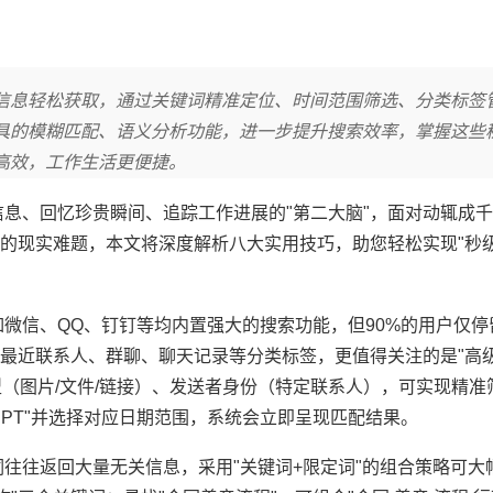
信息轻松获取，通过关键词精准定位、时间范围筛选、分类标签
具的模糊匹配、语义分析功能，进一步提升搜索效率，掌握这些
高效，工作生活更便捷。
信息、回忆珍贵瞬间、追踪工作进展的"第二大脑"，面对动辄成
的现实难题，本文将深度解析八大实用技巧，助您轻松实现"秒级
如微信、QQ、钉钉等均内置强大的搜索功能，但90%的用户仅停
最近联系人、群聊、聊天记录等分类标签，更值得关注的是"高级
类型（图片/文件/链接）、发送者身份（特定联系人），可实现精
 PPT"并选择对应日期范围，系统会立即呈现匹配结果。
往往返回大量无关信息，采用"关键词+限定词"的组合策略可大