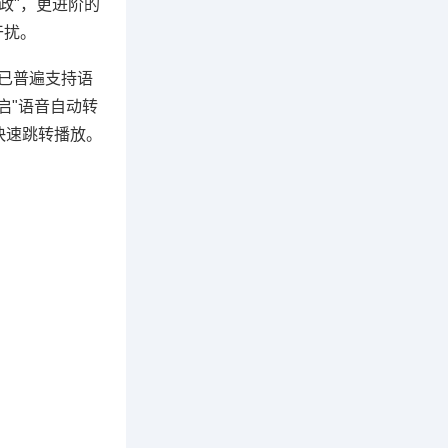
行政"，更进阶的
干扰。
已普遍支持语
启"语音自动转
快速跳转播放。