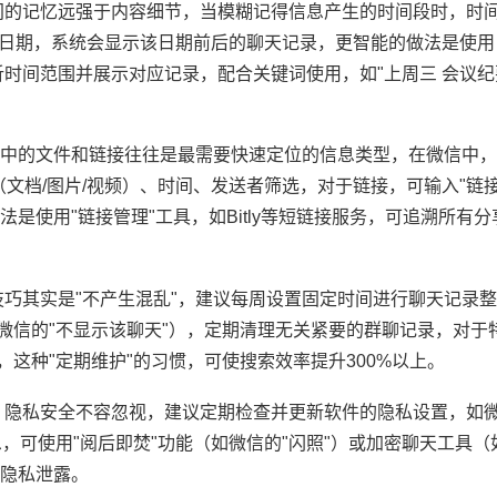
间的记忆远强于内容细节，当模糊记得信息产生的时间段时，时
"格式的日期，系统会显示该日期前后的聊天记录，更智能的做法是使
解析时间范围并展示对应记录，配合关键词使用，如"上周三 会议纪
录中的文件和链接往往是最需要快速定位的信息类型，在微信中，
档/图片/视频）、时间、发送者筛选，对于链接，可输入"链接"或
是使用"链接管理"工具，如Bitly等短链接服务，可追溯所有
技巧其实是"不产生混乱"，建议每周设置固定时间进行聊天记录
微信的"不显示该聊天"），定期清理无关紧要的群聊记录，对于
，这种"定期维护"的习惯，可使搜索效率提升300%以上。
，隐私安全不容忽视，建议定期检查并更新软件的隐私设置，如微
可使用"阅后即焚"功能（如微信的"闪照"）或加密聊天工具（如S
隐私泄露。