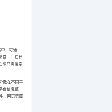
信中，可通
义标签——在长
，后续只需搜索
息分散在不同平
现多平台信息整
件、网页剪藏