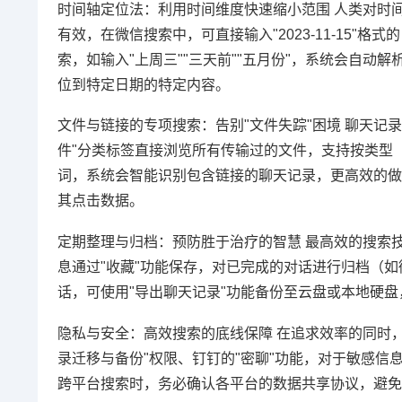
时间轴定位法：利用时间维度快速缩小范围 人类对时
有效，在微信搜索中，可直接输入"2023-11-15
索，如输入"上周三""三天前""五月份"，系统会自动
位到特定日期的特定内容。
文件与链接的专项搜索：告别"文件失踪"困境 聊天记
件"分类标签直接浏览所有传输过的文件，支持按类型（文
词，系统会智能识别包含链接的聊天记录，更高效的做法
其点击数据。
定期整理与归档：预防胜于治疗的智慧 最高效的搜索
息通过"收藏"功能保存，对已完成的对话进行归档（如
话，可使用"导出聊天记录"功能备份至云盘或本地硬盘
隐私与安全：高效搜索的底线保障 在追求效率的同时
录迁移与备份"权限、钉钉的"密聊"功能，对于敏感信息，
跨平台搜索时，务必确认各平台的数据共享协议，避免