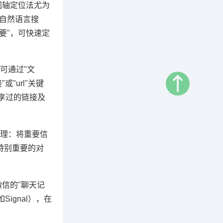
间轴定位法尤为
用自然语言搜
要"，可快速定
可通过"文
"url"关键
分享过的链接及
整理：将重要信
特别重要的对
信的"聊天记
ignal），在