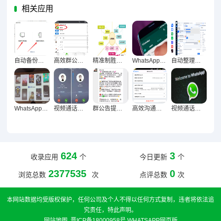
相关应用
自动备份聊天记录安全指南，完整信息保护技巧大揭秘
高效群公告设置，精准触达每位成员的提醒策略
精准制胜，群组营销策略深度解析与实战分享
WhatsApp多设备同步终极指南，聊天无缝衔接技巧全解析
自动整理聊天列表，信息管理有序化的终极指南
WhatsApp群发激活术，沉默社群沸腾实战指南
视频通话与语音消息优化秘籍，让沟通流畅无阻
群公告提醒设置实战，让信息秒达的精准传达指南
高效沟通新引擎，群公告设置与信息速达全攻略
视频通话画质音质双优化，远程沟通顺畅的全面指南
624
3
收录应用
个
今日更新
个
2377535
0
浏览总数
次
点评总数
次
本网站数据均受版权保护，任何公司及个人不得以任何方式复制，违者将依法追
究责任，特此声明。
网站地图
.
晋ICP备18000958号
WHATSAPP网页版