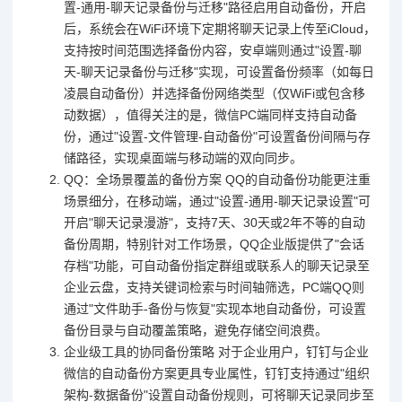
置-通用-聊天记录备份与迁移"路径启用自动备份，开启
后，系统会在WiFi环境下定期将聊天记录上传至iCloud，
支持按时间范围选择备份内容，安卓端则通过"设置-聊
天-聊天记录备份与迁移"实现，可设置备份频率（如每日
凌晨自动备份）并选择备份网络类型（仅WiFi或包含移
动数据），值得关注的是，微信PC端同样支持自动备
份，通过"设置-文件管理-自动备份"可设置备份间隔与存
储路径，实现桌面端与移动端的双向同步。
QQ：全场景覆盖的备份方案 QQ的自动备份功能更注重
场景细分，在移动端，通过"设置-通用-聊天记录设置"可
开启"聊天记录漫游"，支持7天、30天或2年不等的自动
备份周期，特别针对工作场景，QQ企业版提供了"会话
存档"功能，可自动备份指定群组或联系人的聊天记录至
企业云盘，支持关键词检索与时间轴筛选，PC端QQ则
通过"文件助手-备份与恢复"实现本地自动备份，可设置
备份目录与自动覆盖策略，避免存储空间浪费。
企业级工具的协同备份策略 对于企业用户，钉钉与企业
微信的自动备份方案更具专业属性，钉钉支持通过"组织
架构-数据备份"设置自动备份规则，可将聊天记录同步至