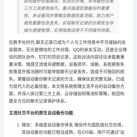
自动备份设置路径，包括云存储、本地备份及第
三方工具使用技巧，重点强调定期备份的重要
性、多设备同步策略及数据恢复流程，助力用户
避免重要信息丢失，实现聊天记录的长期安全存
储与便捷管理，实用指南适用于不同操作场景。
在数字化时代,聊天记录已成为个人与工作场景中不可或缺的信
息载体，无论是微信的工作对接、QQ的亲友互动，还是企业微
信的团队协作、钉钉的项目记录，这些对话内容往往承载着重
要决策、情感交流或关键数据，设备损坏、误删、系统更新失
败等意外情况随时可能导致聊天记录丢失，造成不可挽回的损
失，掌握自动备份聊天记录的方法，确保信息完整无缺，已成
为现代人的必备技能，本文将系统梳理主流平台的自动备份方
案，并深入探讨第三方工具、云存储协同等进阶策略，助您构
建全方位的聊天记录保护体系。
主流社交平台的原生自动备份功能
微信：多维度自动备份体系 微信作为国民级社交应用，
其自动备份功能已相当成熟，在iOS端，用户可通过"设