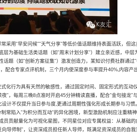
常采用"早安问候""天气分享"等低价值话题维持表面活跃，但
：底层为基础生活类话题（如"周末计划分享"）建立亲近感，中层
性话题（如"创新方案征集"）激发创造力，某知识付费社群通过
解，配合专家点评机制，三个月内使深度参与率提升40%,内容产
仪式化行为具有天然的敏感性，通过固定时间、固定形式的互动
夜"，每周三晚8点准时开启45分钟精读直播，配合"金句接龙"与
化设计不仅提升当日参与度,更通过周期性强化形成长期参与习惯
分制常陷入"为积分而互动"的异化困境，新型激励机制应注重精
将成员贡献量化为可视化星图，不同星位对应专属权益：从基础的
反向导师制"，让资深成员担任新人导师，既满足资深成员的自我