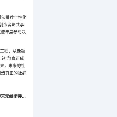
算法推荐个性化
创造者与共享
式使年度参与决
工程，从话题
当社群真正成
果，未来的社
创造真正的社群
下一篇：WhatsApp多设备同步终极指南，聊天无缝衔接技巧大揭秘