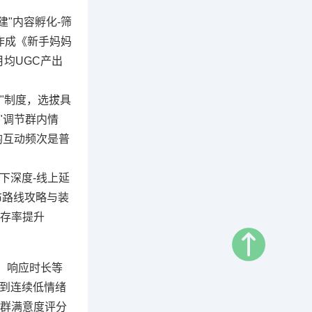
"内容孵化-筛
作成《新手妈妈
均UGC产出
"制度，选拔具
"调节群内情
均互动频次是普
下深度-线上延
布路线攻略与装
存率提升
、响应时长等
测到连续低情绪
社群满意度评分