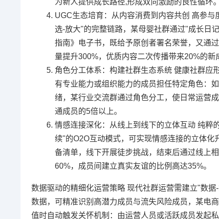
为新人提供成长路径,形成双向激励的良性循环
UGC生态培育：从内容消费到内容共创 高参与
选-放大"的完整链路，某母婴社群通过"成长日
指南》电子书，既给予原创者署名荣誉，又通过二
量提升300%，优质内容二次传播带来20%的
角色分工体系：构建社群生态系统 健康社群应形
有专业能力或组织能力的成员担任特定角色：如"
绪，某行业交流群通过角色分工，使日常运营成
通成员的5倍以上。
情感连接深化：从线上到线下的立体互动 纯粹的
续"的O2O互动模式，可实现情感连接的立体化
备清单，线下开展徒步挑战，结束后通过线上相
60%，成员间建立真实友谊的比例高达35%。
数据驱动的精细化运营策略 现代社群运营需建立"数据
数据，可精准识别高潜力成员与流失风险成员，某电商
值时自动触发关怀机制：由运营人员或活跃成员发起私