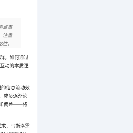
热点事
；注重
粘性。
群，如何通过
互动的本质逻
强的信息流动效
，成员逐渐沦
知偏差——将
需求，马斯洛需