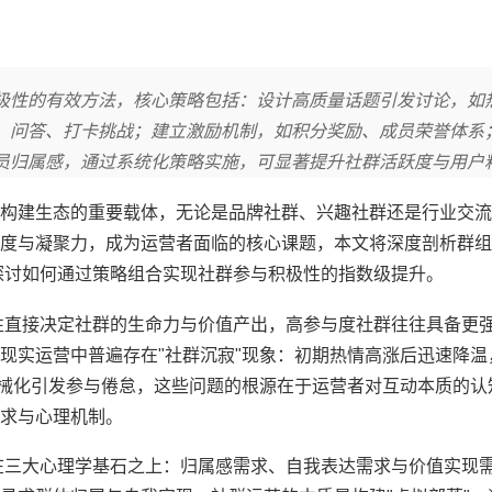
极性的有效方法，核心策略包括：设计高质量话题引发讨论，如
、问答、打卡挑战；建立激励机制，如积分奖励、成员荣誉体系
员归属感，通过系统化策略实施，可显著提升社群活跃度与用户
构建生态的重要载体，无论是品牌社群、兴趣社群还是行业交流
度与凝聚力，成为运营者面临的核心课题，本文将深度剖析群组
探讨如何通过策略组合实现社群参与积极性的指数级提升。
性直接决定社群的生命力与价值产出，高参与度社群往往具备更
现实运营中普遍存在"社群沉寂"现象：初期热情高涨后迅速降温
机械化引发参与倦怠，这些问题的根源在于运营者对互动本质的认
需求与心理机制。
在三大心理学基石之上：归属感需求、自我表达需求与价值实现