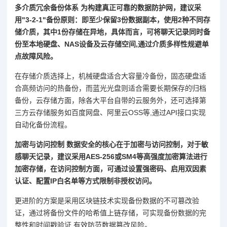
多介质冗余备份体系 为构建真正可靠的数据防护网，建议采
用"3-2-1"备份原则：即至少保留3份数据副本，使用2种不同存
储介质，其中1份存储在异地，具体而言，可将聊天记录同时备
份至本地硬盘、NAS设备及云存储空间,通过介质多样性规避单
点故障风险。
在存储介质选择上，机械硬盘适合大容量冷备份，固态硬盘适
合高频访问的热备份，而蓝光光盘则适合需要长期保存的归档
备份，云存储方面，除各大平台自带的云服务外，还可选择第
三方云存储服务如百度网盘、阿里云OSS等,通过API接口实现
自动化备份流程。
加密与访问控制 数据安全的核心在于加密与访问控制，对于敏
感聊天记录，建议采用AES-256或SM4等高强度加密算法进行
加密存储，在访问控制方面，可通过设置强密码、启用双因素
认证、配置IP白名单等方式限制非授权访问。
更进阶的方案是采用区块链技术实现备份数据的不可篡改验
证，通过将备份文件的哈希值上链存储，可实现备份数据的完
整性和时间戳验证,有效防范数据篡改风险。