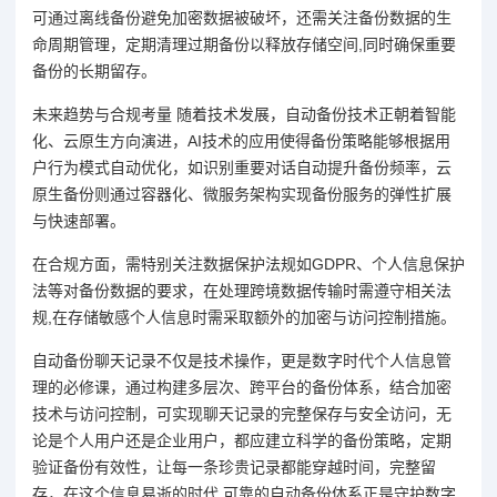
可通过离线备份避免加密数据被破坏，还需关注备份数据的生
命周期管理，定期清理过期备份以释放存储空间,同时确保重要
备份的长期留存。
未来趋势与合规考量 随着技术发展，自动备份技术正朝着智能
化、云原生方向演进，AI技术的应用使得备份策略能够根据用
户行为模式自动优化，如识别重要对话自动提升备份频率，云
原生备份则通过容器化、微服务架构实现备份服务的弹性扩展
与快速部署。
在合规方面，需特别关注数据保护法规如GDPR、个人信息保护
法等对备份数据的要求，在处理跨境数据传输时需遵守相关法
规,在存储敏感个人信息时需采取额外的加密与访问控制措施。
自动备份聊天记录不仅是技术操作，更是数字时代个人信息管
理的必修课，通过构建多层次、跨平台的备份体系，结合加密
技术与访问控制，可实现聊天记录的完整保存与安全访问，无
论是个人用户还是企业用户，都应建立科学的备份策略，定期
验证备份有效性，让每一条珍贵记录都能穿越时间，完整留
存，在这个信息易逝的时代,可靠的自动备份体系正是守护数字