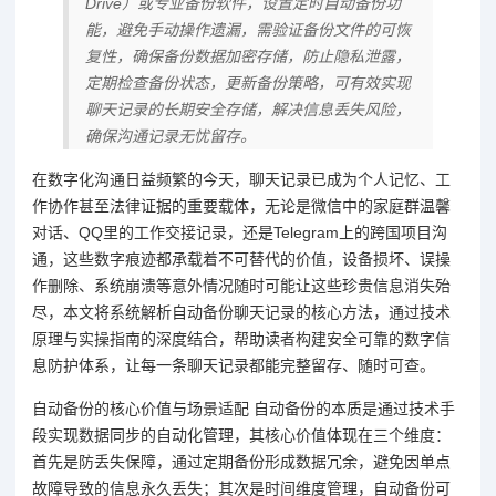
Drive）或专业备份软件，设置定时自动备份功
能，避免手动操作遗漏，需验证备份文件的可恢
复性，确保备份数据加密存储，防止隐私泄露，
定期检查备份状态，更新备份策略，可有效实现
聊天记录的长期安全存储，解决信息丢失风险，
确保沟通记录无忧留存。
在数字化沟通日益频繁的今天，聊天记录已成为个人记忆、工
作协作甚至法律证据的重要载体，无论是微信中的家庭群温馨
对话、QQ里的工作交接记录，还是Telegram上的跨国项目沟
通，这些数字痕迹都承载着不可替代的价值，设备损坏、误操
作删除、系统崩溃等意外情况随时可能让这些珍贵信息消失殆
尽，本文将系统解析自动备份聊天记录的核心方法，通过技术
原理与实操指南的深度结合，帮助读者构建安全可靠的数字信
息防护体系，让每一条聊天记录都能完整留存、随时可查。
自动备份的核心价值与场景适配 自动备份的本质是通过技术手
段实现数据同步的自动化管理，其核心价值体现在三个维度：
首先是防丢失保障，通过定期备份形成数据冗余，避免因单点
故障导致的信息永久丢失；其次是时间维度管理，自动备份可