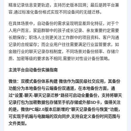
精准记录信息变更轨迹，支持历史版本回溯；最后是跨平台兼
容,通过标准化备份格式实现不同设备间的无缝迁移。
在具体场景中，自动备份的需求呈现明显差异化特征，对于个
人用户而言，家庭群聊中的孩子成长记录、亲友重要约定需要
长期保存；职场人士则更关注工作群中的项目资料、客户沟通
记录的合规留存；而企业用户往往需要满足行业监管要求，如
金融行业的聊天记录存档制度，不同场景对备份频率、存储介
质、加密等级的要求各不相同,需要针对性设计备份策略。
主流平台自动备份实操指南
微信：双模式备份体系构建 微信作为国民级社交应用，其备份
功能分为本地备份与云端备份双通道，在本地备份方面，通
过"设置-聊天-聊天记录迁移"路径可启动全量备份，支持将聊天
记录打包为加密数据包存储至手机存储或外部SD卡，值得关注
的是，微信PC端2.0版本后新增的"聊天记录备份与恢复"功能，
可实现手机端与电脑端的双向同步,支持自定义备份时间范围与
文件类型。