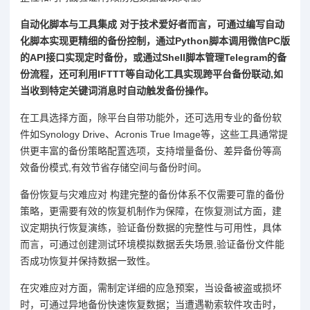
自动化脚本与工具集成 对于技术爱好者而言，可通过编写自动
化脚本实现更精细的备份控制，通过Python脚本调用微信PC版
的API接口实现定时备份，或通过Shell脚本管理Telegram的备
份流程，还可利用IFTTT等自动化工具实现跨平台备份联动,如
当收到特定关键词消息时自动触发备份操作。
在工具选择方面，除平台自带功能外，还可选用专业的备份软
件如Synology Drive、Acronis True Image等，这些工具通常提
供更丰富的备份策略配置选项，支持增量备份、差异备份等高
效备份模式,有效节省存储空间与备份时间。
备份恢复与灾难应对 构建完整的备份体系不仅需要可靠的备份
策略，更需要有效的恢复机制作为保障，在恢复测试方面，建
议定期执行恢复演练，验证备份数据的完整性与可用性，具体
而言，可通过创建测试环境模拟数据丢失场景,验证备份文件能
否成功恢复并保持数据一致性。
在灾难应对方面，需制定详细的应急预案，当设备被盗或损坏
时，可通过异地备份快速恢复数据；当遭遇勒索软件攻击时，