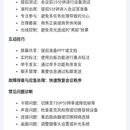
提前测试：会议前15分钟进行设备测试
准时出席：提前5分钟进入会议室准备
专注参与：避免多任务处理导致的分心
合理着装：商务正装或商务休闲装
光线控制：避免背光造成的"黑脸"效果
互动技巧
屏幕共享：提前准备PPT或文档
实时标注：使用白板功能进行重点标注
举手发言：通过举手功能有序发言
聊天管理：重要信息通过私聊发送
故障排查与应急处理：快速恢复会议秩序
常见问题诊断
卡顿问题：切换至720P分辨率或降低帧率
声音问题：检查麦克风权限或切换音频设备
连接问题：重启路由器或切换网络连接
画面问题：调整摄像头设置或补光系统