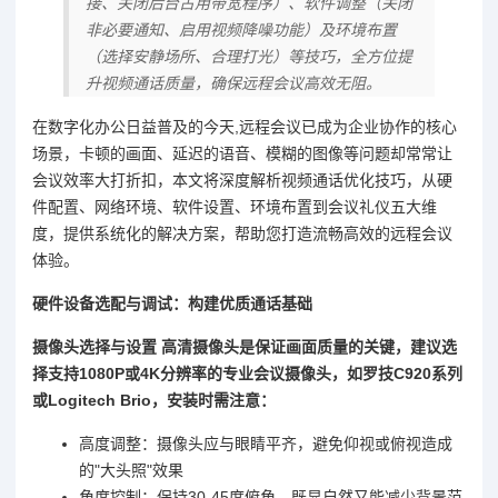
接、关闭后台占用带宽程序）、软件调整（关闭
非必要通知、启用视频降噪功能）及环境布置
（选择安静场所、合理打光）等技巧，全方位提
升视频通话质量，确保远程会议高效无阻。
在数字化办公日益普及的今天,远程会议已成为企业协作的核心
场景，卡顿的画面、延迟的语音、模糊的图像等问题却常常让
会议效率大打折扣，本文将深度解析视频通话优化技巧，从硬
件配置、网络环境、软件设置、环境布置到会议礼仪五大维
度，提供系统化的解决方案，帮助您打造流畅高效的远程会议
体验。
硬件设备选配与调试：构建优质通话基础
摄像头选择与设置 高清摄像头是保证画面质量的关键，建议选
择支持1080P或4K分辨率的专业会议摄像头，如罗技C920系列
或Logitech Brio，安装时需注意：
高度调整：摄像头应与眼睛平齐，避免仰视或俯视造成
的"大头照"效果
角度控制：保持30-45度俯角，既显自然又能减少背景范