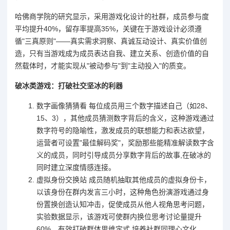
哈佛商学院的研究显示，采用游戏化设计的社群，成员参与度
平均提升40%，留存率提高35%，关键在于游戏设计必须遵
循"三真原则"——真实需求洞察、真诚互动设计、真实价值创
造，只有当游戏成为成员表达自我、建立关系、创造价值的自
然载体时，才能实现从"被动参与"到"主动投入"的质变。
破冰类游戏：打破社交坚冰的利器
数字画像猜猜看 每位成员用三个数字描述自己（如28、
15、3），其他成员猜测数字背后的含义，这种游戏通过
数字符号的隐喻性，激发成员的联想能力和表达欲望，
运营者可设置"最佳解码奖"，奖励那些能精准解读数字含
义的成员，同时引导成员分享数字背后的故事,在破冰的
同时建立深度情感连接。
虚拟身份交换站 成员随机抽取其他成员的虚拟身份卡，
以该身份在群内发言三小时，这种角色扮演游戏通过身
份置换创造认知冲击，促使成员从他人视角思考问题，
实验数据显示，该游戏可使群内换位思考讨论量提升
60%，有效打破群体思维定式,培养社群同理心文化。