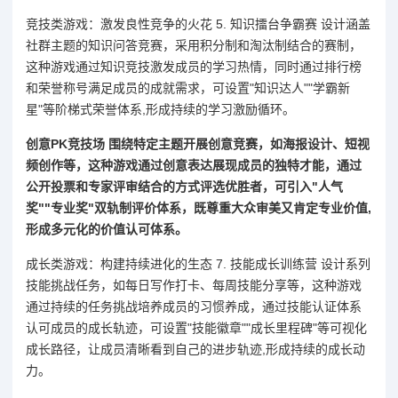
竞技类游戏：激发良性竞争的火花 5. 知识擂台争霸赛 设计涵盖
社群主题的知识问答竞赛，采用积分制和淘汰制结合的赛制，
这种游戏通过知识竞技激发成员的学习热情，同时通过排行榜
和荣誉称号满足成员的成就需求，可设置"知识达人""学霸新
星"等阶梯式荣誉体系,形成持续的学习激励循环。
创意PK竞技场 围绕特定主题开展创意竞赛，如海报设计、短视
频创作等，这种游戏通过创意表达展现成员的独特才能，通过
公开投票和专家评审结合的方式评选优胜者，可引入"人气
奖""专业奖"双轨制评价体系，既尊重大众审美又肯定专业价值,
形成多元化的价值认可体系。
成长类游戏：构建持续进化的生态 7. 技能成长训练营 设计系列
技能挑战任务，如每日写作打卡、每周技能分享等，这种游戏
通过持续的任务挑战培养成员的习惯养成，通过技能认证体系
认可成员的成长轨迹，可设置"技能徽章""成长里程碑"等可视化
成长路径，让成员清晰看到自己的进步轨迹,形成持续的成长动
力。