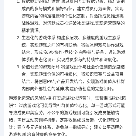
数据驱动的精准运营 通过群内互动数据分析，精准识别
成员的参与模式和偏好特征，建立成员行为画像，实现
游戏内容的精准推送和个性化定制，对活跃成员推送挑
战性游戏，对沉默成员推送破冰类游戏,实现运营策略的
精准滴灌。
生态化的游戏体系 构建多层次、多维度的游戏生态系
统，实现游戏之间的有机联动，将破冰游戏与协作游戏
结合，形成"破冰-协作-竞技"的完整参与链条，通过游戏
体系的生态化设计,实现成员参与的持续性和深度化。
价值创造的游戏闭环 将游戏设计与社会价值创造深度结
合，实现游戏价值的可持续化，将知识竞赛与公益项目
结合，将创意PK与产品开发结合，实现游戏价值从社群
内部向外部社会的延伸,构建价值创造的完整闭环。
游戏化运营的风险防控 在实施游戏化运营时，需警惕"游戏化陷
阱"：过度游戏化可能导致社群价值空心化，单一游戏形式可能
导致成员审美疲劳，不公平的游戏规则可能引发成员抵触情
绪，需建立动态调整机制，定期收集成员反馈，优化游戏设
计；建立多元评价体系，避免单一指标导向；建立公平透明的
游戏规则,培育健康的竞争文化。