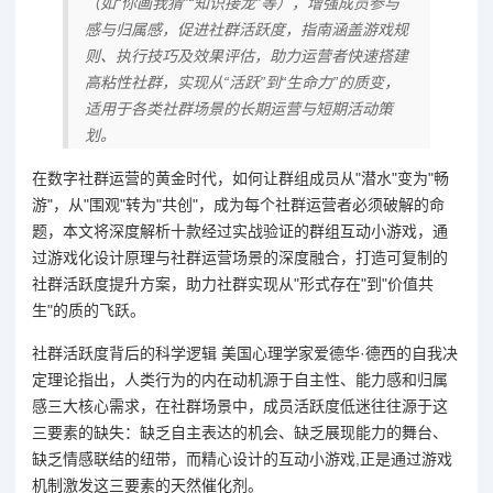
（如“你画我猜”“知识接龙”等），增强成员参与
感与归属感，促进社群活跃度，指南涵盖游戏规
则、执行技巧及效果评估，助力运营者快速搭建
高粘性社群，实现从“活跃”到“生命力”的质变，
适用于各类社群场景的长期运营与短期活动策
划。
在数字社群运营的黄金时代，如何让群组成员从"潜水"变为"畅
游"，从"围观"转为"共创"，成为每个社群运营者必须破解的命
题，本文将深度解析十款经过实战验证的群组互动小游戏，通
过游戏化设计原理与社群运营场景的深度融合，打造可复制的
社群活跃度提升方案，助力社群实现从"形式存在"到"价值共
生"的质的飞跃。
社群活跃度背后的科学逻辑 美国心理学家爱德华·德西的自我决
定理论指出，人类行为的内在动机源于自主性、能力感和归属
感三大核心需求，在社群场景中，成员活跃度低迷往往源于这
三要素的缺失：缺乏自主表达的机会、缺乏展现能力的舞台、
缺乏情感联结的纽带，而精心设计的互动小游戏,正是通过游戏
机制激发这三要素的天然催化剂。