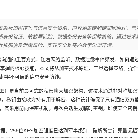
度解析加密技巧与信息安全策略，内容涵盖端到端加密原理、信
调身份验证、防截屏追踪、数据备份安全等保障策略，通过技术
效抵御信息泄露风险，实现安全私密的数字沟通环境。
常沟通的重要方式，随着网络监听、数据泄露事件频发，如何通
掌握的核心技能，本文将从加密技术原理、工具选择策略、操作
起牢不可破的信息安全防线。
2EE）是当前最可靠的私密聊天加密架构，该技术通过非对称加密
消息，私钥由接收方持有用于解密，这种设计确保了只有通信双方
为例，其采用前向保密机制，每次会话生成临时密钥，即使某个密
据，256位AES加密强度已达到军事级别，破解所需计算量远