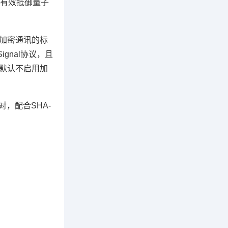
有效抵御量子
为加密通讯的标
gnal协议，且
式默认不启用加
对，配合SHA-