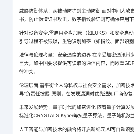
威胁防御体系：从被动防护到主动防御 面对中间人攻击（MIT
书，防止伪造证书攻击，数字指纹验证则可确保应用下
针对设备安全,需启用全盘加密（如LUKS）和安全启动（
引导过程不被猥琐，生物识别加密（如指纹、面部识别
法律与伦理考量：安全通信的边界 在享受加密通讯带
巨大，如中国要求提供可读取的通信内容，而欧盟GD
律冲突。
伦理层面,需平衡个人隐私权与社会安全需求，加密技
导"负责任披露"原则，在发现漏洞时优先通知厂商修
未来发展趋势：量子时代的加密进化 随着量子计算发展
标准化CRYSTALS-Kyber等抗量子算法，量子
人工智能与加密技术的融合将开启新纪元,AI可自动