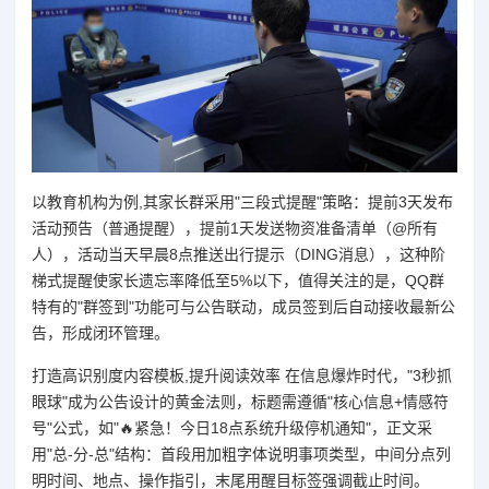
以教育机构为例,其家长群采用"三段式提醒"策略：提前3天发布
活动预告（普通提醒），提前1天发送物资准备清单（@所有
人），活动当天早晨8点推送出行提示（DING消息），这种阶
梯式提醒使家长遗忘率降低至5%以下，值得关注的是，QQ群
特有的"群签到"功能可与公告联动，成员签到后自动接收最新公
告，形成闭环管理。
打造高识别度内容模板,提升阅读效率 在信息爆炸时代，"3秒抓
眼球"成为公告设计的黄金法则，标题需遵循"核心信息+情感符
号"公式，如"🔥紧急！今日18点系统升级停机通知"，正文采
用"总-分-总"结构：首段用加粗字体说明事项类型，中间分点列
明时间、地点、操作指引，末尾用醒目标签强调截止时间。