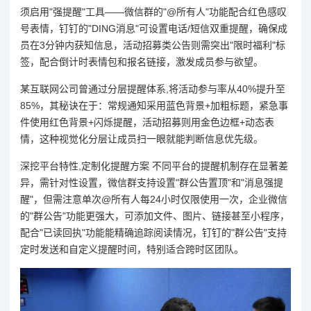
须启用"强提醒"工具——微信群的"@所有人"功能配合红色感叹
号表情，钉钉的"DING消息"可设置电话/短信双重提醒，确保成
员在3分钟内获知信息，活动招募类公告则需突出"限时福利"标
签，配合倒计时表情包和报名链接，激发成员参与欲望。
某互联网公司曾通过分层提醒体系,将活动参与率从40%提升至
85%，其秘诀在于：常规通知采用蓝色背景+加粗标题，紧急事
件使用红色背景+闪烁提醒，活动招募则用金色边框+动态表
情，这种视觉化分层让成员扫一眼就能判断信息优先级。
深挖平台特性,定制化提醒方案 不同平台的提醒机制存在显著差
异，需针对性设置，微信群支持设置"群公告置顶"和"消息强提
醒"，但需注意单次@所有人每24小时仅限使用一次，企业微信
的"群公告"功能更强大，可添加文件、图片、链接甚至小程序，
配合"已读回执"功能能精确追踪阅读情况，钉钉的"群公告"支持
定时发送和自定义提醒时间，特别适合跨时区团队。