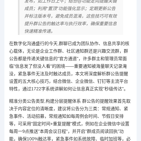
发布，如工作日上午；结合@功能定向提醒关键
成员；利用“置顶”功能强化显示；定期更新公告
并标注版本号，避免成员混淆，这些技巧可有效
提升群公告的触达率与执行效率，确保重要信息
快速精准传递。
在数字化沟通盛行的今天,群聊已成为团队协作、信息共享的核
心载体，无论是企业工作群、社区通知群还是兴趣交流群，群
公告都是传递关键信息的"官方通道"，许多群主和管理员常面
临"信息发了但没人看"的困境——重要通知被海量聊天记录淹
没，紧急事件无法及时触达成员，本文将深度解析群公告提醒
设置的五大核心技巧，结合微信、企业微信、钉钉等主流平台
特性，通过1722字系统讲解如何让信息真正实现"秒级传达"。
精准分类公告类型,构建分层提醒体系 群公告的提醒效果首先取
决于内容定位的清晰度，建议将公告分为三类：常规通知、紧
急事件、活动招募，常规通知如每周例会时间、节假日安排
等，可采用"固定时间+重复提醒"模式，例如在企业微信中设置
每周一9点推送"本周会议日程"，并开启"群成员阅读回执"功
能，确保100%触达率，紧急事件如系统故障、临时加班等，必