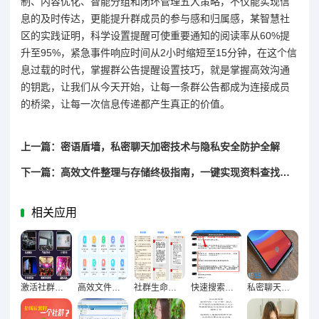
制、内容优化、智能分组和闭环管理五大策略，不仅能实现信
息的及时传达，更能提升群成员的参与感和归属感，某智慧社
区的实践证明，科学设置提醒可使重要通知的阅读率从60%提
升至95%，紧急事件响应时间从2小时缩短至15分钟，在这个信
息过载的时代，掌握群公告提醒设置技巧，就是掌握高效沟通
的钥匙，让我们从今天开始，让每一条群公告都成为连接成员
的桥梁，让每一次信息传递都产生真正的价值。
上一篇：密语盾墙，私密聊天加密技术与隐私安全防护全解
下一篇：高效文件整理与存储终极指南，一键实现资料查找便捷化
相关应用
激活社群氛围必备，13个创意互动小游戏全解析
高效文件整理实战，快速便捷查找资料优化指南
社群生命力激活术，群组互动策略与成员参与感提升实践指南
快速搜索聊天记录，轻松定位重要信息的终极技巧指南
私密聊天终极防护，隐藏加密技巧构建信息安全屏障指南