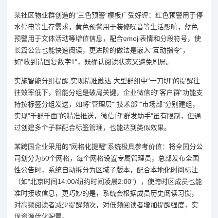
某社区物业群创造的"三色预警"模板广受好评：红色预警用于停
水停电等生存需求，黄色预警用于装修噪音等生活影响，蓝色
预警用于文体活动等增值信息，配合emoji表情和分段符号，使
长篇公告也能快速阅读，更进阶的做法是嵌入"互动指令"，
如"收到请回复数字1"，既确认阅读状态又避免刷屏。
实施智能分组提醒,实现精准触达 大型群组中"一刀切"的提醒往
往效率低下，智能分组是破局关键，企业微信的"客户群"功能支
持按标签分组发送，如将"管理层""技术部""市场部"分别建组，
实现"千群千面"的精准推送，微信的"群发助手"虽有限制，但通
过创建多个子群配合标签管理，也能达到类似效果。
某跨国企业采用的"网格化提醒"系统极具参考价值：将全国分公
司划分为50个网格，每个网格设置专属管理员，总部发布全国
性公告时，系统自动拆分为区域子版本，配合本地化时间标注
（如"北京时间14:00/纽约时间凌晨2:00"），使跨时区成员也能
准时接收信息，更巧妙的是，系统会根据成员历史阅读习惯，
对高频阅读者减少提醒频次，对低频阅读者增加提醒强度，实
现资源优化配置。