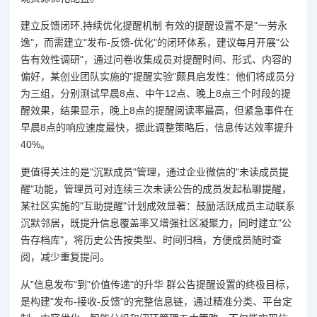
建立反馈闭环,持续优化提醒机制 有效的提醒设置不是"一劳永
逸"，而需建立"发布-反馈-优化"的闭环体系，建议每月开展"公
告有效性调研"，通过问卷收集成员对提醒时间、形式、内容的
偏好，某创业团队实施的"提醒实验"颇具启发性：他们将成员分
为三组，分别测试早晨8点、中午12点、晚上8点三个时段的提
醒效果，结果显示，晚上8点的提醒阅读率最高，但紧急事件在
早晨8点的响应速度最快，据此调整策略后，信息传达效率提升
40%。
更值得关注的是"沉默成员"管理，通过企业微信的"未读成员提
醒"功能，管理员可对连续三次未读公告的成员发起私聊提醒，
某社区实施的"互助提醒"计划成效显著：鼓励活跃成员主动联系
沉默邻居，既提升信息覆盖率又增强社区凝聚力，同时建立"公
告存档库"，将历史公告按类型、时间归档，方便成员随时查
阅，减少重复提问。
从"信息发布"到"价值传递"的升华 群公告提醒设置的终极目标，
是构建"发布-接收-反馈"的完整信息链，通过精准分类、平台定